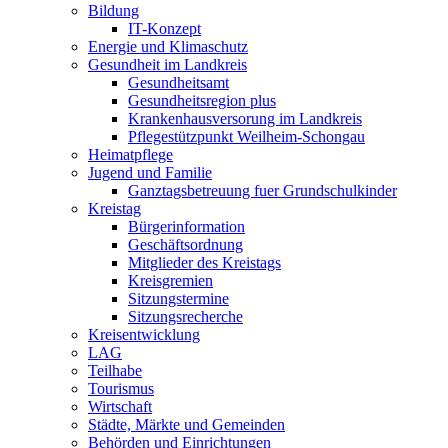
Bildung
IT-Konzept
Energie und Klimaschutz
Gesundheit im Landkreis
Gesundheitsamt
Gesundheitsregion plus
Krankenhausversorung im Landkreis
Pflegestützpunkt Weilheim-Schongau
Heimatpflege
Jugend und Familie
Ganztagsbetreuung fuer Grundschulkinder
Kreistag
Bürgerinformation
Geschäftsordnung
Mitglieder des Kreistags
Kreisgremien
Sitzungstermine
Sitzungsrecherche
Kreisentwicklung
LAG
Teilhabe
Tourismus
Wirtschaft
Städte, Märkte und Gemeinden
Behörden und Einrichtungen