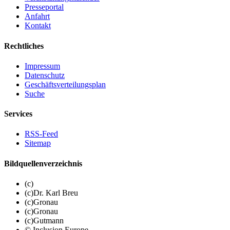
Presseportal
Anfahrt
Kontakt
Rechtliches
Impressum
Datenschutz
Geschäftsverteilungsplan
Suche
Services
RSS-Feed
Sitemap
Bildquellenverzeichnis
(c)
(c)Dr. Karl Breu
(c)Gronau
(c)Gronau
(c)Gutmann
© Inclusion Europe