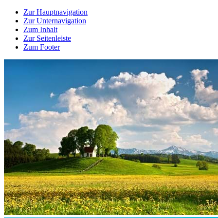
Zur Hauptnavigation
Zur Unternavigation
Zum Inhalt
Zur Seitenleiste
Zum Footer