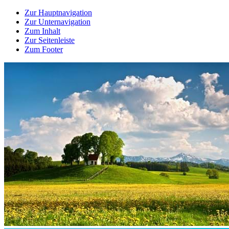
Zur Hauptnavigation
Zur Unternavigation
Zum Inhalt
Zur Seitenleiste
Zum Footer