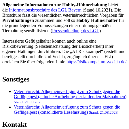
Allgemeine Informationen zur Hobby-Hühnerhaltung
bietet
die
Informationsbroschüre des LGL Bayern
(Stand 10.2021). Die
Broschüre fasst die wesentlichen veterinärrechtlichen Vorgaben für
Privathaltungen
zusammen und soll so
Hobby-Hühnerhalter
für
die grundlegenden Voraussetzungen einer ordnungsgemäßen
Tierhaltung sensibilisieren (
Pressemitteilung des LGL
).
Interessierte Geflügelhalter können auch online eine
Risikobewertung (Selbsteinschätzung der Biosicherheit) ihrer
eigenen Haltungen durchführen. Die „AI-Risikoampel“ (erstellt und
bereitgestellt durch die Uni Vechta, zugänglich über das FLI)
erreichen Sie über folgenden Link:
https://risikoampel.uni-vechta.de/
Sonstiges
Veterinärrecht: Allgemeinverfügung zum Schutz gegen die
Geflügelpest (aktuelle Aufhebung der laufenden Maßnahmen)
Stand: 21.08.2023
Veterinärrecht: Allgemeinverfügung zum Schutz gegen die
Geflügelpest (konsolidierte Lesefassung)
Stand: 21.08.2023
Kontakt