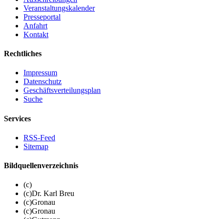
Veranstaltungskalender
Presseportal
Anfahrt
Kontakt
Rechtliches
Impressum
Datenschutz
Geschäftsverteilungsplan
Suche
Services
RSS-Feed
Sitemap
Bildquellenverzeichnis
(c)
(c)Dr. Karl Breu
(c)Gronau
(c)Gronau