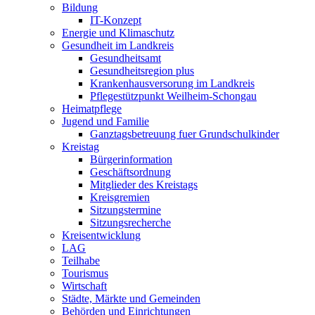
Bildung
IT-Konzept
Energie und Klimaschutz
Gesundheit im Landkreis
Gesundheitsamt
Gesundheitsregion plus
Krankenhausversorung im Landkreis
Pflegestützpunkt Weilheim-Schongau
Heimatpflege
Jugend und Familie
Ganztagsbetreuung fuer Grundschulkinder
Kreistag
Bürgerinformation
Geschäftsordnung
Mitglieder des Kreistags
Kreisgremien
Sitzungstermine
Sitzungsrecherche
Kreisentwicklung
LAG
Teilhabe
Tourismus
Wirtschaft
Städte, Märkte und Gemeinden
Behörden und Einrichtungen