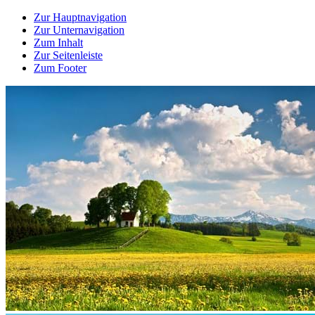
Zur Hauptnavigation
Zur Unternavigation
Zum Inhalt
Zur Seitenleiste
Zum Footer