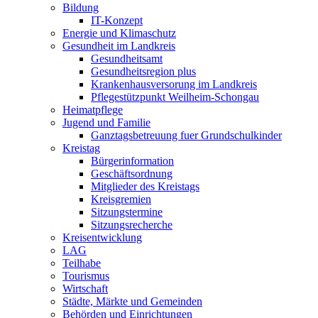
Bildung
IT-Konzept
Energie und Klimaschutz
Gesundheit im Landkreis
Gesundheitsamt
Gesundheitsregion plus
Krankenhausversorung im Landkreis
Pflegestützpunkt Weilheim-Schongau
Heimatpflege
Jugend und Familie
Ganztagsbetreuung fuer Grundschulkinder
Kreistag
Bürgerinformation
Geschäftsordnung
Mitglieder des Kreistags
Kreisgremien
Sitzungstermine
Sitzungsrecherche
Kreisentwicklung
LAG
Teilhabe
Tourismus
Wirtschaft
Städte, Märkte und Gemeinden
Behörden und Einrichtungen