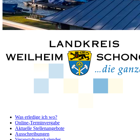
Was erledige ich wo?
Online-Terminvergabe
Aktuelle Stellenangebote
Ausschreibungen
Veranstaltungskalender