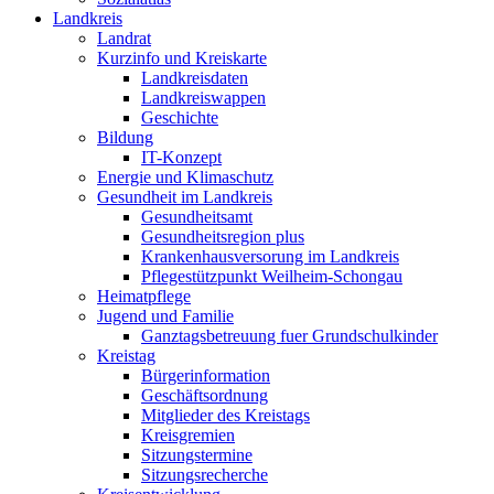
Landkreis
Landrat
Kurzinfo und Kreiskarte
Landkreisdaten
Landkreiswappen
Geschichte
Bildung
IT-Konzept
Energie und Klimaschutz
Gesundheit im Landkreis
Gesundheitsamt
Gesundheitsregion plus
Krankenhausversorung im Landkreis
Pflegestützpunkt Weilheim-Schongau
Heimatpflege
Jugend und Familie
Ganztagsbetreuung fuer Grundschulkinder
Kreistag
Bürgerinformation
Geschäftsordnung
Mitglieder des Kreistags
Kreisgremien
Sitzungstermine
Sitzungsrecherche