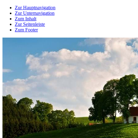
Zur Hauptnavigation
Zur Unternavigation
Zum Inhalt
Zur Seitenleiste
Zum Footer