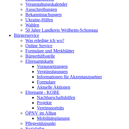
Veranstaltungskalender
Ausschreibungen
Bekanntmachungen
Ukraine-Hilfen
Wahlen
50 Jahre Landkreis Weilheim-Schongau
Bürgerservice
Was erledige ich wo?
Online Service
Formulare und Merkblätter
Bürgerhilfsstelle
Ehrenamtskarte
Voraussetzungen
Vergünstigungen
Informationen für Akzeptanzpartner
Formulare
Aktuelle Aktionen
Ehrenamt - KOBE
Nachbarschaftshilfen
Projekte
Vereinsporträts
ÖPNV im Alltag
Mobilitätsplanung
Pflegestützpunkt
Sozialatlas