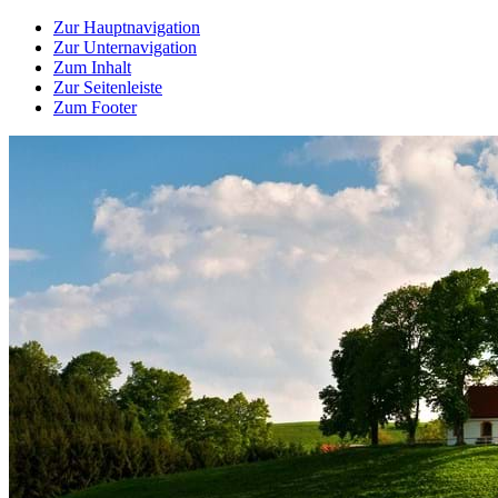
Zur Hauptnavigation
Zur Unternavigation
Zum Inhalt
Zur Seitenleiste
Zum Footer