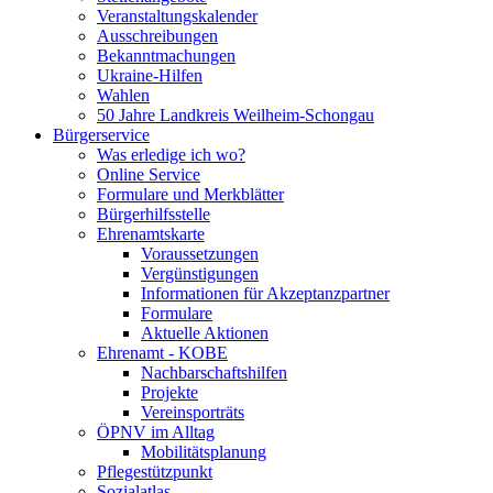
Veranstaltungskalender
Ausschreibungen
Bekanntmachungen
Ukraine-Hilfen
Wahlen
50 Jahre Landkreis Weilheim-Schongau
Bürgerservice
Was erledige ich wo?
Online Service
Formulare und Merkblätter
Bürgerhilfsstelle
Ehrenamtskarte
Voraussetzungen
Vergünstigungen
Informationen für Akzeptanzpartner
Formulare
Aktuelle Aktionen
Ehrenamt - KOBE
Nachbarschaftshilfen
Projekte
Vereinsporträts
ÖPNV im Alltag
Mobilitätsplanung
Pflegestützpunkt
Sozialatlas