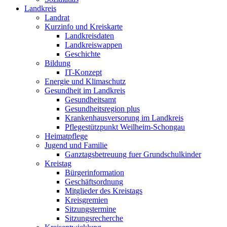
Landkreis
Landrat
Kurzinfo und Kreiskarte
Landkreisdaten
Landkreiswappen
Geschichte
Bildung
IT-Konzept
Energie und Klimaschutz
Gesundheit im Landkreis
Gesundheitsamt
Gesundheitsregion plus
Krankenhausversorung im Landkreis
Pflegestützpunkt Weilheim-Schongau
Heimatpflege
Jugend und Familie
Ganztagsbetreuung fuer Grundschulkinder
Kreistag
Bürgerinformation
Geschäftsordnung
Mitglieder des Kreistags
Kreisgremien
Sitzungstermine
Sitzungsrecherche