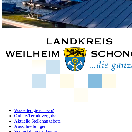
Was erledige ich wo?
Online-Terminvergabe
Aktuelle Stellenangebote
Ausschreibungen
Veranstaltungskalender