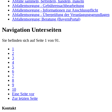
Abfälle sammeln, befördern, handeln, makeln
Abfallentsorgung - Gebührensachbearbeitung
Abfallentsorgung - Informationen zur Anschlusspflicht
Abfallentsorgung - Überprüfung der Veranlagungsgrundlagen
Abfallentsorgung; Beratung (BayernPortal)
Navigation Unterseiten
Sie befinden sich auf Seite 1 von 91.
1
2
3
4
5
6
7
8
9
10
Eine Seite vor
Zur letzten Seite
Kontakt