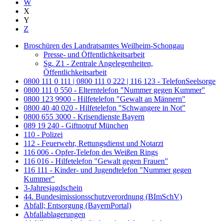
W
X
Y
Z
Broschüren des Landratsamtes Weilheim-Schongau
Presse- und Öffentlichkeitsarbeit
Sg. Z1 - Zentrale Angelegenheiten,
Öffentlichkeitsarbeit
0800 111 0 111 | 0800 111 0 222 | 116 123 - TelefonSeelsorge
0800 111 0 550 - Elterntelefon "Nummer gegen Kummer"
0800 123 9900 - Hilfetelefon "Gewalt an Männern"
0800 40 40 020 - Hilfetelefon "Schwangere in Not"
0800 655 3000 - Krisendienste Bayern
089 19 240 - Giftnotruf München
110 - Polizei
112 - Feuerwehr, Rettungsdienst und Notarzt
116 006 - Opfer-Telefon des Weißen Rings
116 016 - Hilfetelefon "Gewalt gegen Frauen"
116 111 - Kinder- und Jugendtelefon "Nummer gegen
Kummer"
3-Jahresjagdschein
44. Bundesimissionsschutzverordnung (BImSchV)
Abfall; Entsorgung (BayernPortal)
Abfallablagerungen