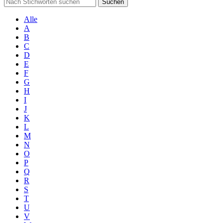
Suchen
Alle
A
B
C
D
E
F
G
H
I
J
K
L
M
N
O
P
Q
R
S
T
U
V