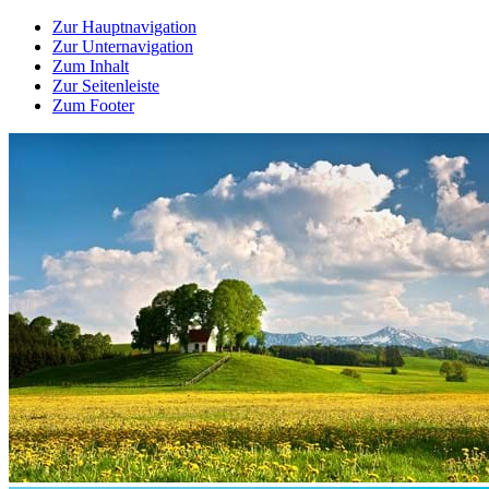
Zur Hauptnavigation
Zur Unternavigation
Zum Inhalt
Zur Seitenleiste
Zum Footer