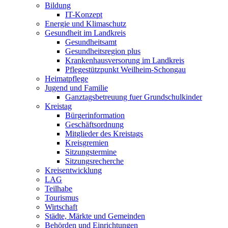
Bildung
IT-Konzept
Energie und Klimaschutz
Gesundheit im Landkreis
Gesundheitsamt
Gesundheitsregion plus
Krankenhausversorung im Landkreis
Pflegestützpunkt Weilheim-Schongau
Heimatpflege
Jugend und Familie
Ganztagsbetreuung fuer Grundschulkinder
Kreistag
Bürgerinformation
Geschäftsordnung
Mitglieder des Kreistags
Kreisgremien
Sitzungstermine
Sitzungsrecherche
Kreisentwicklung
LAG
Teilhabe
Tourismus
Wirtschaft
Städte, Märkte und Gemeinden
Behörden und Einrichtungen