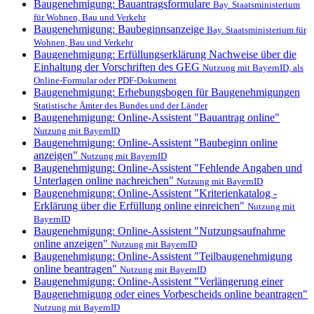
Baugenehmigung: Bauantragsformulare
Bay. Staatsministerium
für Wohnen, Bau und Verkehr
Baugenehmigung: Baubeginnsanzeige
Bay. Staatsministerium für
Wohnen, Bau und Verkehr
Baugenehmigung: Erfüllungserklärung Nachweise über die
Einhaltung der Vorschriften des GEG
Nutzung mit BayernID, als
Online-Formular oder PDF-Dokument
Baugenehmigung: Erhebungsbogen für Baugenehmigungen
Statistische Ämter des Bundes und der Länder
Baugenehmigung: Online-Assistent "Bauantrag online"
Nutzung mit BayernID
Baugenehmigung: Online-Assistent "Baubeginn online
anzeigen"
Nutzung mit BayernID
Baugenehmigung: Online-Assistent "Fehlende Angaben und
Unterlagen online nachreichen"
Nutzung mit BayernID
Baugenehmigung: Online-Assistent "Kriterienkatalog -
Erklärung über die Erfüllung online einreichen"
Nutzung mit
BayernID
Baugenehmigung: Online-Assistent "Nutzungsaufnahme
online anzeigen"
Nutzung mit BayernID
Baugenehmigung: Online-Assistent "Teilbaugenehmigung
online beantragen"
Nutzung mit BayernID
Baugenehmigung: Online-Assistent "Verlängerung einer
Baugenehmigung oder eines Vorbescheids online beantragen"
Nutzung mit BayernID