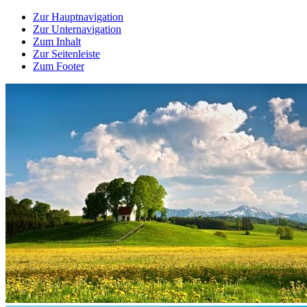
Zur Hauptnavigation
Zur Unternavigation
Zum Inhalt
Zur Seitenleiste
Zum Footer