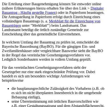
Die Erteilung einer Baugenehmigung können Sie entweder online
(nähere Erläuterungen hierzu erhalten Sie über den Link >
Digitaler
Bauantrag - Häufig gestellte Fragen
) oder in Papierform beantragen.
Die Antragstellung in Papierform erfolgt durch Einreichung eines
vollständigen Bauantrags (s. a.
Merkblatt für die Einreichung von
Bauanträgen
unter "Merkblatt"') beim Landratsamt. Das
Landratsamt beteiligt die örtlich zuständige Gemeinde zur
Entscheidung über das gemeindliche Einvernehmen.
In welchem Umfang der Bauantrag zu prüfen ist, entscheidet die
Bayerische Bauordnung (BayBO). Für die gängigen Ein- und
Zweifamilienhäuser oder vergleichbare Bauwerke sieht die BayBO
in der Regel das vereinfachte Genehmigungsverfahren vor.
Lediglich Sonderbauten werden in vollem Umfang geprüft.
Für das vereinfachten Genehmigungsverfahren sieht der
Gesetzgeber nur eine stark eingeschränkte Prüfung vor. Dabei
handelt es sich um besonders wichtige Anforderungen wie
beispielsweise
die bauplanungrechtliche Zulässigkeit des Vorhabens (z.B. ob
es sich im nicht überplanten Innenbereich in die umgebende
Bebauung einfügt),
seine Übereinstimmung mit örtlichen Bauvorschriften wie
z.B. einer Gestaltungssatzung und dem Abstandsflächenrecht.