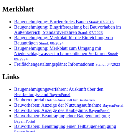
Merkblatt
Baugenehmigung: Barrierefreies Bauen
Stand: 07/2016
Baugenehmigung: Eingriffsregelung bei Bauvorhaben im
Außenbereich, Standardverfahren
Stand: 07/2023
Baugenehmigung: Merkblatt für die Einreichung von
Bauanträgen
Stand: 08/2024
Baugenehmigung: Merkblatt zum Umgang mit
Niederschlagswasser im baurechtlichen Verfahren
Stand:
09/2924
Freiflächengestaltungspläne; Informationen
Stand: 04/2023
Links
Baugenehmigungsverfahren; Auskunft über den
Bearbeitungsstand
BayernPortal
Bauherrenportal
Online-Auskunft für Bauherren
Bauvorhaben; Anzeige der Nutzungsaufnahme
BayernPortal
Bauvorhaben; Anzeige des Baubeginns
BayernPortal
Bauvorhaben; Beantragung einer Baugenehmigung
BayernPortal
Bauvorhaben; Beantragung einer Teilbaugenehmigung
BayernPortal