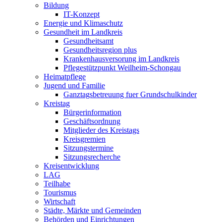
Bildung
IT-Konzept
Energie und Klimaschutz
Gesundheit im Landkreis
Gesundheitsamt
Gesundheitsregion plus
Krankenhausversorung im Landkreis
Pflegestützpunkt Weilheim-Schongau
Heimatpflege
Jugend und Familie
Ganztagsbetreuung fuer Grundschulkinder
Kreistag
Bürgerinformation
Geschäftsordnung
Mitglieder des Kreistags
Kreisgremien
Sitzungstermine
Sitzungsrecherche
Kreisentwicklung
LAG
Teilhabe
Tourismus
Wirtschaft
Städte, Märkte und Gemeinden
Behörden und Einrichtungen