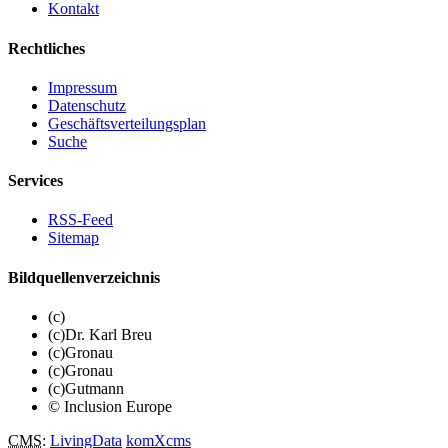
Kontakt
Rechtliches
Impressum
Datenschutz
Geschäftsverteilungsplan
Suche
Services
RSS-Feed
Sitemap
Bildquellenverzeichnis
(c)
(c)Dr. Karl Breu
(c)Gronau
(c)Gronau
(c)Gutmann
© Inclusion Europe
CMS
:
LivingData
komXcms