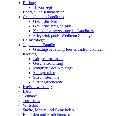
Bildung
IT-Konzept
Energie und Klimaschutz
Gesundheit im Landkreis
Gesundheitsamt
Gesundheitsregion plus
Krankenhausversorung im Landkreis
Pflegestützpunkt Weilheim-Schongau
Heimatpflege
Jugend und Familie
Ganztagsbetreuung fuer Grundschulkinder
Kreistag
Bürgerinformation
Geschäftsordnung
Mitglieder des Kreistags
Kreisgremien
Sitzungstermine
Sitzungsrecherche
Kreisentwicklung
LAG
Teilhabe
Tourismus
Wirtschaft
Städte, Märkte und Gemeinden
Behörden und Einrichtungen