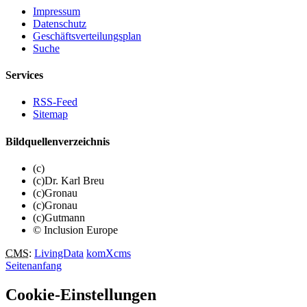
Impressum
Datenschutz
Geschäftsverteilungsplan
Suche
Services
RSS-Feed
Sitemap
Bildquellenverzeichnis
(c)
(c)Dr. Karl Breu
(c)Gronau
(c)Gronau
(c)Gutmann
© Inclusion Europe
CMS
:
LivingData
komXcms
Seitenanfang
Cookie-Einstellungen