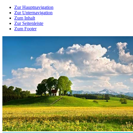
Zur Hauptnavigation
Zur Unternavigation
Zum Inhalt
Zur Seitenleiste
Zum Footer