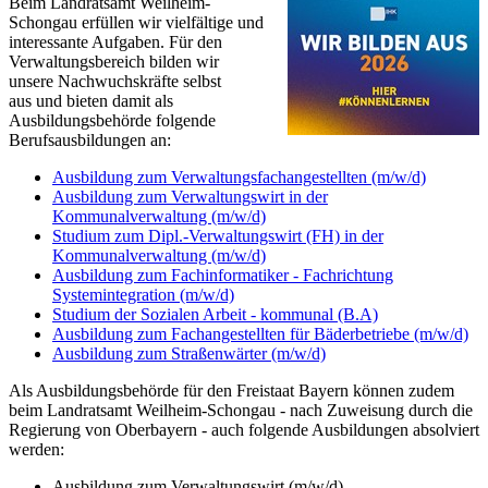
Beim Landratsamt Weilheim-
Schongau erfüllen wir vielfältige und
interessante Aufgaben. Für den
Verwaltungsbereich bilden wir
unsere Nachwuchskräfte selbst
aus und bieten damit als
Ausbildungsbehörde folgende
Berufsausbildungen an:
Ausbildung zum Verwaltungsfachangestellten (m/w/d)
Ausbildung zum Verwaltungswirt in der
Kommunalverwaltung (m/w/d)
Studium zum Dipl.-Verwaltungswirt (FH) in der
Kommunalverwaltung (m/w/d)
Ausbildung zum Fachinformatiker - Fachrichtung
Systemintegration (m/w/d)
Studium der Sozialen Arbeit - kommunal (B.A)
Ausbildung zum Fachangestellten für Bäderbetriebe (m/w/d)
Ausbildung zum Straßenwärter (m/w/d)
Als Ausbildungsbehörde für den Freistaat Bayern können zudem
beim Landratsamt Weilheim-Schongau - nach Zuweisung durch die
Regierung von Oberbayern - auch folgende Ausbildungen absolviert
werden:
Ausbildung zum Verwaltungswirt (m/w/d)