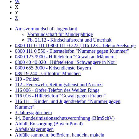
W
X
Y
Z
Amtsvormundschaft Jugendamt
Vormundschaft für Minderjährige
Fb. 21.12 - Kindschaftsrecht und Unterhalt
0800 111 0 111 | 0800 111 0 222 | 116 123 - TelefonSeelsorge
0800 111 0 550 - Elterntelefon "Nummer gegen Kummer"
0800 123 9900 - Hilfetelefon "Gewalt an Männern"
0800 40 40 020 - Hilfetelefon "Schwangere in Not"
0800 655 3000 - Krisendienste Bayern
089 19 240 - Giftnotruf München
110 - Polizei
112 - Feuerwehr, Rettungsdienst und Notarzt
116 006 - Opfer-Telefon des Weißen Rings
116 016 - Hilfetelefon "Gewalt gegen Frauen"
116 111 - Kinder- und Jugendtelefon "Nummer gegen
Kummer"
3-Jahresjagdschein
44. Bundesimissionsschutzverordnung (BImSchV)
Abfall; Entsorgung (BayernPortal)
Abfallablagerungen
Abfälle sammeln, befördern, handeln, makeln