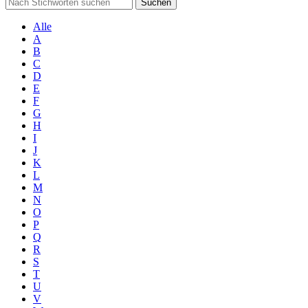
Suchen
Alle
A
B
C
D
E
F
G
H
I
J
K
L
M
N
O
P
Q
R
S
T
U
V