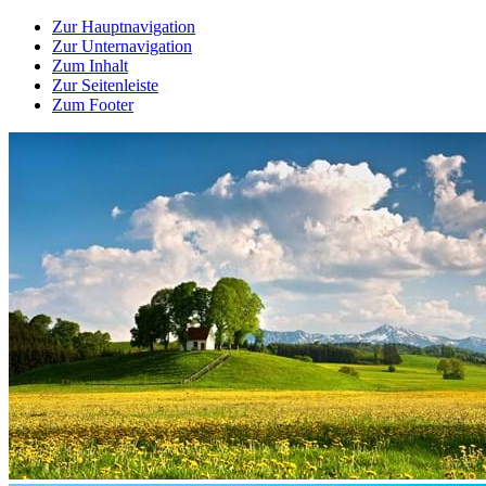
Zur Hauptnavigation
Zur Unternavigation
Zum Inhalt
Zur Seitenleiste
Zum Footer