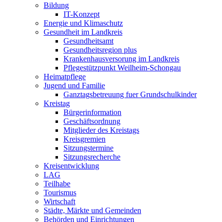
Bildung
IT-Konzept
Energie und Klimaschutz
Gesundheit im Landkreis
Gesundheitsamt
Gesundheitsregion plus
Krankenhausversorung im Landkreis
Pflegestützpunkt Weilheim-Schongau
Heimatpflege
Jugend und Familie
Ganztagsbetreuung fuer Grundschulkinder
Kreistag
Bürgerinformation
Geschäftsordnung
Mitglieder des Kreistags
Kreisgremien
Sitzungstermine
Sitzungsrecherche
Kreisentwicklung
LAG
Teilhabe
Tourismus
Wirtschaft
Städte, Märkte und Gemeinden
Behörden und Einrichtungen