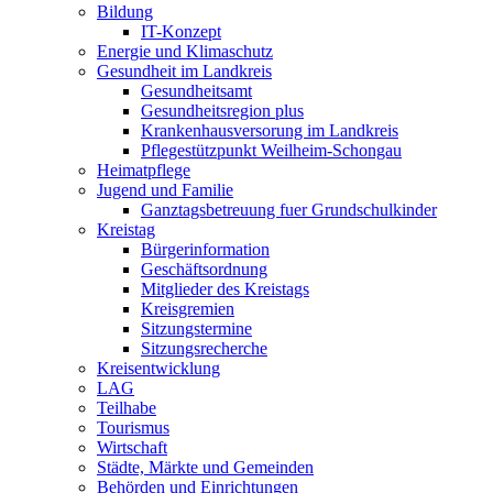
Bildung
IT-Konzept
Energie und Klimaschutz
Gesundheit im Landkreis
Gesundheitsamt
Gesundheitsregion plus
Krankenhausversorung im Landkreis
Pflegestützpunkt Weilheim-Schongau
Heimatpflege
Jugend und Familie
Ganztagsbetreuung fuer Grundschulkinder
Kreistag
Bürgerinformation
Geschäftsordnung
Mitglieder des Kreistags
Kreisgremien
Sitzungstermine
Sitzungsrecherche
Kreisentwicklung
LAG
Teilhabe
Tourismus
Wirtschaft
Städte, Märkte und Gemeinden
Behörden und Einrichtungen