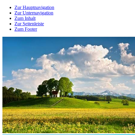
Zur Hauptnavigation
Zur Unternavigation
Zum Inhalt
Zur Seitenleiste
Zum Footer