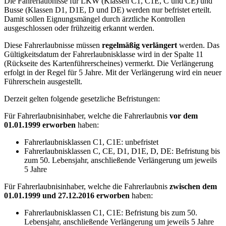
Die Fahrerlaubnisse für LKW (Klassen C1, C1E, C und CE) und
Busse (Klassen D1, D1E, D und DE) werden nur befristet erteilt.
Damit sollen Eignungsmängel durch ärztliche Kontrollen
ausgeschlossen oder frühzeitig erkannt werden.
Diese Fahrerlaubnisse müssen
regelmäßig verlängert
werden. Das
Gültigkeitsdatum der Fahrerlaubnisklasse wird in der Spalte 11
(Rückseite des Kartenführerscheines) vermerkt. Die Verlängerung
erfolgt in der Regel für 5 Jahre. Mit der Verlängerung wird ein neuer
Führerschein ausgestellt.
Derzeit gelten folgende gesetzliche Befristungen:
Für Fahrerlaubnisinhaber, welche die Fahrerlaubnis
vor dem
01.01.1999
erworben
haben:
Fahrerlaubnisklassen C1, C1E: unbefristet
Fahrerlaubnisklassen C, CE, D1, D1E, D, DE: Befristung bis
zum 50. Lebensjahr, anschließende Verlängerung um jeweils
5 Jahre
Für Fahrerlaubnisinhaber, welche die Fahrerlaubnis
zwischen dem
01.01.1999 und 27.12.2016 erworben
haben:
Fahrerlaubnisklassen C1, C1E: Befristung bis zum 50.
Lebensjahr, anschließende Verlängerung um jeweils 5 Jahre