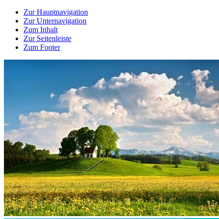
Zur Hauptnavigation
Zur Unternavigation
Zum Inhalt
Zur Seitenleiste
Zum Footer