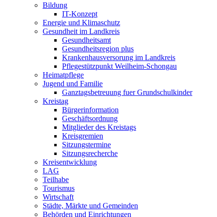
Bildung
IT-Konzept
Energie und Klimaschutz
Gesundheit im Landkreis
Gesundheitsamt
Gesundheitsregion plus
Krankenhausversorung im Landkreis
Pflegestützpunkt Weilheim-Schongau
Heimatpflege
Jugend und Familie
Ganztagsbetreuung fuer Grundschulkinder
Kreistag
Bürgerinformation
Geschäftsordnung
Mitglieder des Kreistags
Kreisgremien
Sitzungstermine
Sitzungsrecherche
Kreisentwicklung
LAG
Teilhabe
Tourismus
Wirtschaft
Städte, Märkte und Gemeinden
Behörden und Einrichtungen