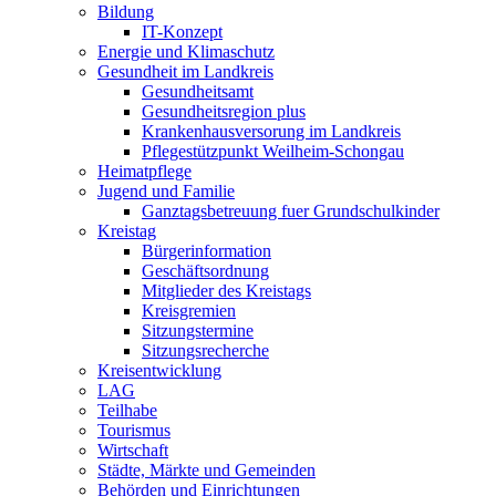
Bildung
IT-Konzept
Energie und Klimaschutz
Gesundheit im Landkreis
Gesundheitsamt
Gesundheitsregion plus
Krankenhausversorung im Landkreis
Pflegestützpunkt Weilheim-Schongau
Heimatpflege
Jugend und Familie
Ganztagsbetreuung fuer Grundschulkinder
Kreistag
Bürgerinformation
Geschäftsordnung
Mitglieder des Kreistags
Kreisgremien
Sitzungstermine
Sitzungsrecherche
Kreisentwicklung
LAG
Teilhabe
Tourismus
Wirtschaft
Städte, Märkte und Gemeinden
Behörden und Einrichtungen