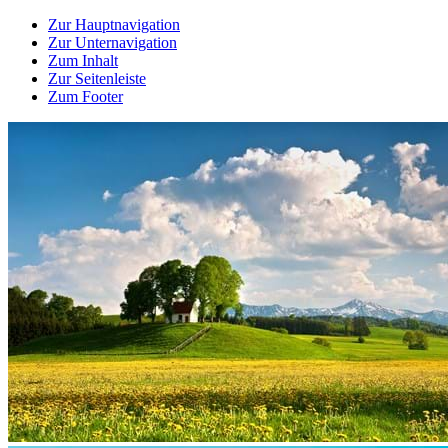
Zur Hauptnavigation
Zur Unternavigation
Zum Inhalt
Zur Seitenleiste
Zum Footer