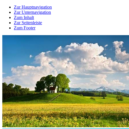
Zur Hauptnavigation
Zur Unternavigation
Zum Inhalt
Zur Seitenleiste
Zum Footer