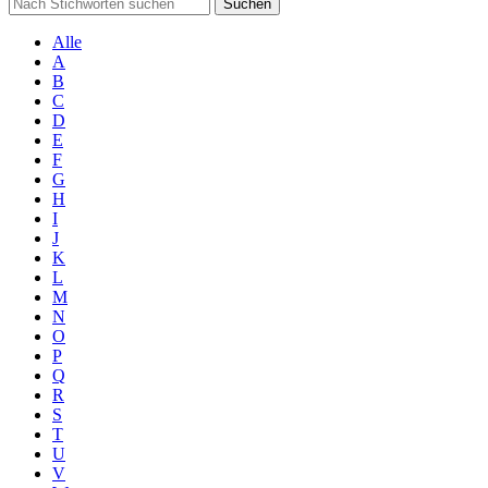
Suchen
Alle
A
B
C
D
E
F
G
H
I
J
K
L
M
N
O
P
Q
R
S
T
U
V