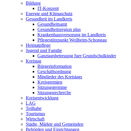
Bildung
IT-Konzept
Energie und Klimaschutz
Gesundheit im Landkreis
Gesundheitsamt
Gesundheitsregion plus
Krankenhausversorung im Landkreis
Pflegestützpunkt Weilheim-Schongau
Heimatpflege
Jugend und Familie
Ganztagsbetreuung fuer Grundschulkinder
Kreistag
Bürgerinformation
Geschäftsordnung
Mitglieder des Kreistags
Kreisgremien
Sitzungstermine
Sitzungsrecherche
Kreisentwicklung
LAG
Teilhabe
Tourismus
Wirtschaft
Städte, Märkte und Gemeinden
Behörden und Einrichtungen