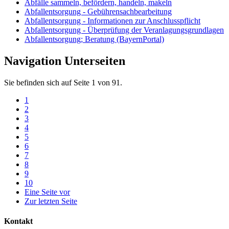
Abfälle sammeln, befördern, handeln, makeln
Abfallentsorgung - Gebührensachbearbeitung
Abfallentsorgung - Informationen zur Anschlusspflicht
Abfallentsorgung - Überprüfung der Veranlagungsgrundlagen
Abfallentsorgung; Beratung (BayernPortal)
Navigation Unterseiten
Sie befinden sich auf Seite 1 von 91.
1
2
3
4
5
6
7
8
9
10
Eine Seite vor
Zur letzten Seite
Kontakt