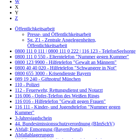
W
X
Y
Z
Öffentlichkeitsarbeit
Presse- und Öffentlichkeitsarbeit
Sg. Z1 - Zentrale Angelegenheiten,
Öffentlichkeitsarbeit
0800 111 0 111 | 0800 111 0 222 | 116 123 - TelefonSeelsorge
0800 111 0 550 - Elterntelefon "Nummer gegen Kummer"
0800 123 9900 - Hilfetelefon "Gewalt an Männern"
0800 40 40 020 - Hilfetelefon "Schwangere in Not"
0800 655 3000 - Krisendienste Bayern
089 19 240 - Giftnotruf München
110 - Polizei
112 - Feuerwehr, Rettungsdienst und Notarzt
116 006 - Opfer-Telefon des Weißen Rings
116 016 - Hilfetelefon "Gewalt gegen Frauen"
116 111 - Kinder- und Jugendtelefon "Nummer gegen
Kummer"
3-Jahresjagdschein
44. Bundesimissionsschutzverordnung (BImSchV)
Abfall; Entsorgung (BayernPortal)
Abfallablagerungen