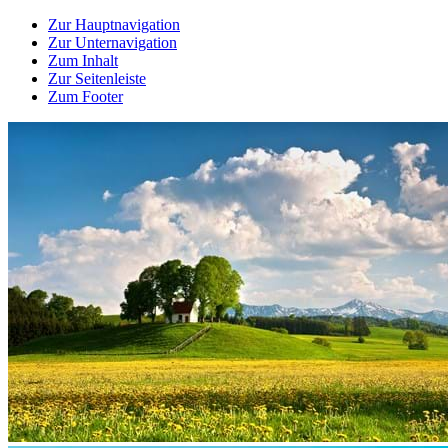
Zur Hauptnavigation
Zur Unternavigation
Zum Inhalt
Zur Seitenleiste
Zum Footer