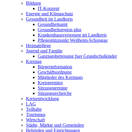
Bildung
IT-Konzept
Energie und Klimaschutz
Gesundheit im Landkreis
Gesundheitsamt
Gesundheitsregion plus
Krankenhausversorung im Landkreis
Pflegestützpunkt Weilheim-Schongau
Heimatpflege
Jugend und Familie
Ganztagsbetreuung fuer Grundschulkinder
Kreistag
Bürgerinformation
Geschäftsordnung
Mitglieder des Kreistags
Kreisgremien
Sitzungstermine
Sitzungsrecherche
Kreisentwicklung
LAG
Teilhabe
Tourismus
Wirtschaft
Städte, Märkte und Gemeinden
Behörden und Einrichtungen