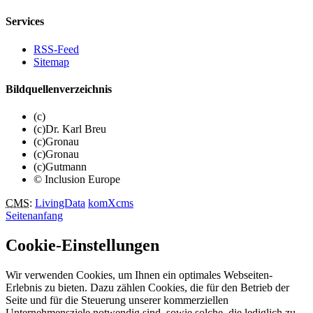
Services
RSS-Feed
Sitemap
Bildquellenverzeichnis
(c)
(c)Dr. Karl Breu
(c)Gronau
(c)Gronau
(c)Gutmann
© Inclusion Europe
CMS
:
LivingData
komXcms
Seitenanfang
Cookie-Einstellungen
Wir verwenden Cookies, um Ihnen ein optimales Webseiten-
Erlebnis zu bieten. Dazu zählen Cookies, die für den Betrieb der
Seite und für die Steuerung unserer kommerziellen
Unternehmensziele notwendig sind, sowie solche, die lediglich zu