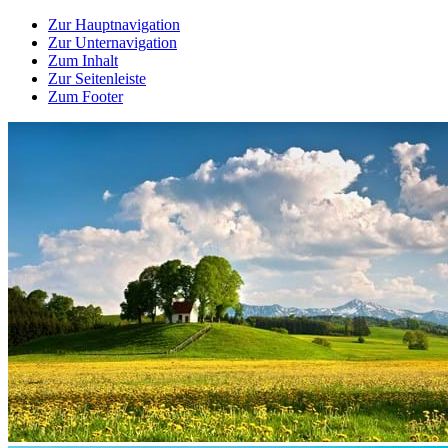
Zur Hauptnavigation
Zur Unternavigation
Zum Inhalt
Zur Seitenleiste
Zum Footer