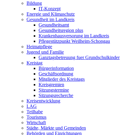
Bildung
IT-Konzept
Energie und Klimaschutz
Gesundheit im Landkreis
Gesundheitsamt
Gesundheitsregion plus
Krankenhausversorung im Landkreis
Pflegestützpunkt Weilheim-Schongau
Heimatpflege
Jugend und Familie
Ganztagsbetreuung fuer Grundschulkinder
Kreistag
Bürgerinformation
Geschäftsordnung
Mitglieder des Kreistags
Kreisgremien
Sitzungstermine
Sitzungsrecherche
Kreisentwicklung
LAG
Teilhabe
Tourismus
Wirtschaft
Städte, Märkte und Gemeinden
Behörden und Einrichtungen