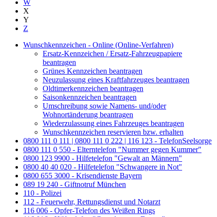
W
X
Y
Z
Wunschkennzeichen - Online (Online-Verfahren)
Ersatz-Kennzeichen / Ersatz-Fahrzeugpapiere
beantragen
Grünes Kennzeichen beantragen
Neuzulassung eines Kraftfahrzeuges beantragen
Oldtimerkennzeichen beantragen
Saisonkennzeichen beantragen
Umschreibung sowie Namens- und/oder
Wohnortänderung beantragen
Wiederzulassung eines Fahrzeuges beantragen
Wunschkennzeichen reservieren bzw. erhalten
0800 111 0 111 | 0800 111 0 222 | 116 123 - TelefonSeelsorge
0800 111 0 550 - Elterntelefon "Nummer gegen Kummer"
0800 123 9900 - Hilfetelefon "Gewalt an Männern"
0800 40 40 020 - Hilfetelefon "Schwangere in Not"
0800 655 3000 - Krisendienste Bayern
089 19 240 - Giftnotruf München
110 - Polizei
112 - Feuerwehr, Rettungsdienst und Notarzt
116 006 - Opfer-Telefon des Weißen Rings