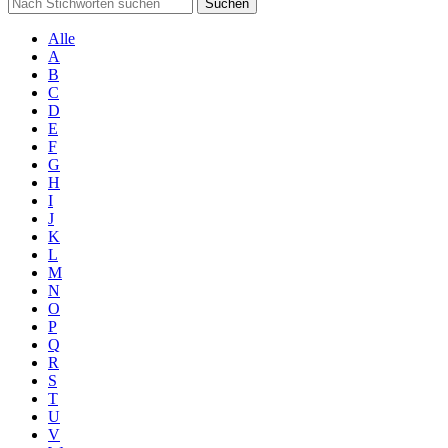
Suchen
Alle
A
B
C
D
E
F
G
H
I
J
K
L
M
N
O
P
Q
R
S
T
U
V