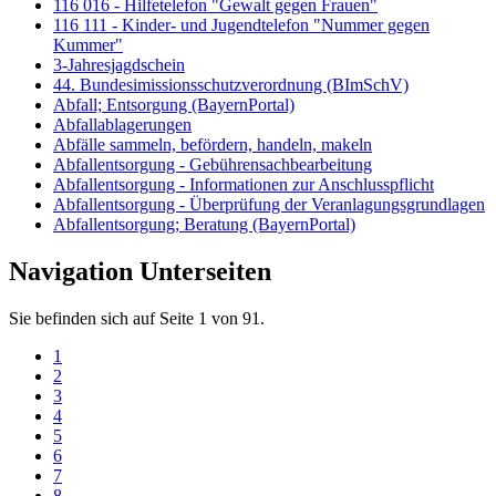
116 016 - Hilfetelefon "Gewalt gegen Frauen"
116 111 - Kinder- und Jugendtelefon "Nummer gegen
Kummer"
3-Jahresjagdschein
44. Bundesimissionsschutzverordnung (BImSchV)
Abfall; Entsorgung (BayernPortal)
Abfallablagerungen
Abfälle sammeln, befördern, handeln, makeln
Abfallentsorgung - Gebührensachbearbeitung
Abfallentsorgung - Informationen zur Anschlusspflicht
Abfallentsorgung - Überprüfung der Veranlagungsgrundlagen
Abfallentsorgung; Beratung (BayernPortal)
Navigation Unterseiten
Sie befinden sich auf Seite 1 von 91.
1
2
3
4
5
6
7
8