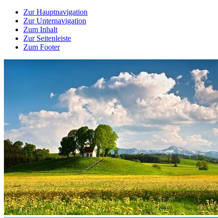
Zur Hauptnavigation
Zur Unternavigation
Zum Inhalt
Zur Seitenleiste
Zum Footer