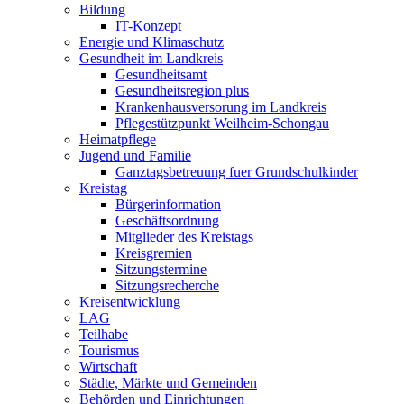
Bildung
IT-Konzept
Energie und Klimaschutz
Gesundheit im Landkreis
Gesundheitsamt
Gesundheitsregion plus
Krankenhausversorung im Landkreis
Pflegestützpunkt Weilheim-Schongau
Heimatpflege
Jugend und Familie
Ganztagsbetreuung fuer Grundschulkinder
Kreistag
Bürgerinformation
Geschäftsordnung
Mitglieder des Kreistags
Kreisgremien
Sitzungstermine
Sitzungsrecherche
Kreisentwicklung
LAG
Teilhabe
Tourismus
Wirtschaft
Städte, Märkte und Gemeinden
Behörden und Einrichtungen