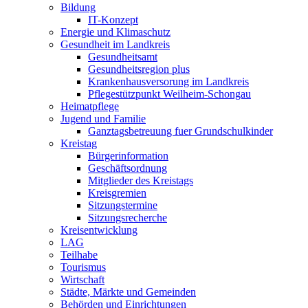
Bildung
IT-Konzept
Energie und Klimaschutz
Gesundheit im Landkreis
Gesundheitsamt
Gesundheitsregion plus
Krankenhausversorung im Landkreis
Pflegestützpunkt Weilheim-Schongau
Heimatpflege
Jugend und Familie
Ganztagsbetreuung fuer Grundschulkinder
Kreistag
Bürgerinformation
Geschäftsordnung
Mitglieder des Kreistags
Kreisgremien
Sitzungstermine
Sitzungsrecherche
Kreisentwicklung
LAG
Teilhabe
Tourismus
Wirtschaft
Städte, Märkte und Gemeinden
Behörden und Einrichtungen