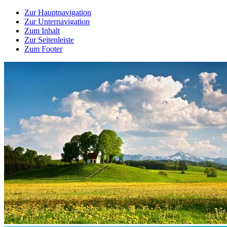
Zur Hauptnavigation
Zur Unternavigation
Zum Inhalt
Zur Seitenleiste
Zum Footer