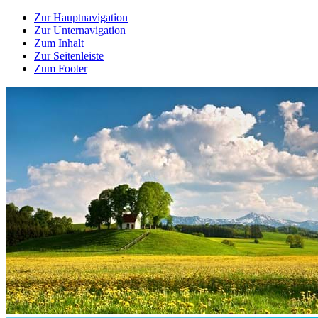
Zur Hauptnavigation
Zur Unternavigation
Zum Inhalt
Zur Seitenleiste
Zum Footer