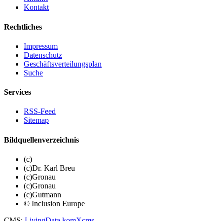
Kontakt
Rechtliches
Impressum
Datenschutz
Geschäftsverteilungsplan
Suche
Services
RSS-Feed
Sitemap
Bildquellenverzeichnis
(c)
(c)Dr. Karl Breu
(c)Gronau
(c)Gronau
(c)Gutmann
© Inclusion Europe
CMS
:
LivingData
komXcms