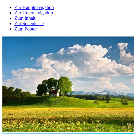
Zur Hauptnavigation
Zur Unternavigation
Zum Inhalt
Zur Seitenleiste
Zum Footer