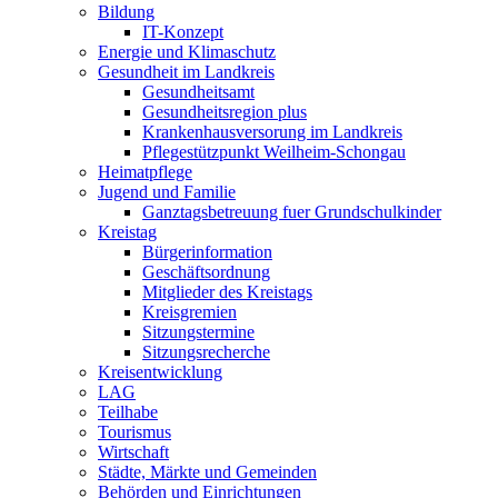
Bildung
IT-Konzept
Energie und Klimaschutz
Gesundheit im Landkreis
Gesundheitsamt
Gesundheitsregion plus
Krankenhausversorung im Landkreis
Pflegestützpunkt Weilheim-Schongau
Heimatpflege
Jugend und Familie
Ganztagsbetreuung fuer Grundschulkinder
Kreistag
Bürgerinformation
Geschäftsordnung
Mitglieder des Kreistags
Kreisgremien
Sitzungstermine
Sitzungsrecherche
Kreisentwicklung
LAG
Teilhabe
Tourismus
Wirtschaft
Städte, Märkte und Gemeinden
Behörden und Einrichtungen