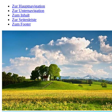
Zur Hauptnavigation
Zur Unternavigation
Zum Inhalt
Zur Seitenleiste
Zum Footer