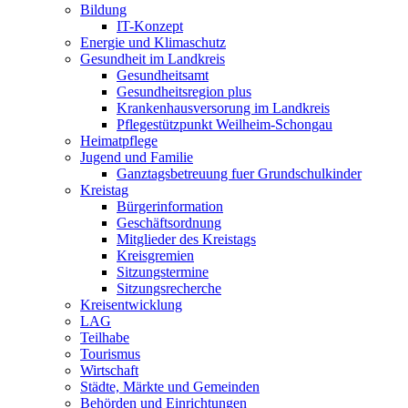
Bildung
IT-Konzept
Energie und Klimaschutz
Gesundheit im Landkreis
Gesundheitsamt
Gesundheitsregion plus
Krankenhausversorung im Landkreis
Pflegestützpunkt Weilheim-Schongau
Heimatpflege
Jugend und Familie
Ganztagsbetreuung fuer Grundschulkinder
Kreistag
Bürgerinformation
Geschäftsordnung
Mitglieder des Kreistags
Kreisgremien
Sitzungstermine
Sitzungsrecherche
Kreisentwicklung
LAG
Teilhabe
Tourismus
Wirtschaft
Städte, Märkte und Gemeinden
Behörden und Einrichtungen