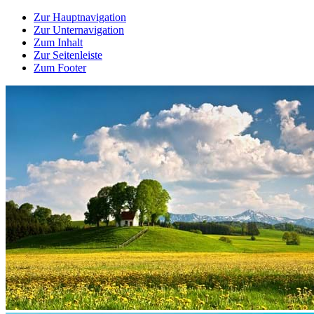
Zur Hauptnavigation
Zur Unternavigation
Zum Inhalt
Zur Seitenleiste
Zum Footer