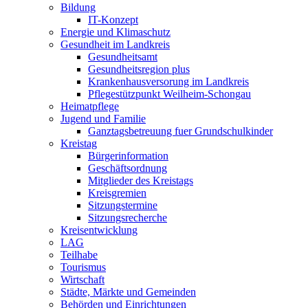
Bildung
IT-Konzept
Energie und Klimaschutz
Gesundheit im Landkreis
Gesundheitsamt
Gesundheitsregion plus
Krankenhausversorung im Landkreis
Pflegestützpunkt Weilheim-Schongau
Heimatpflege
Jugend und Familie
Ganztagsbetreuung fuer Grundschulkinder
Kreistag
Bürgerinformation
Geschäftsordnung
Mitglieder des Kreistags
Kreisgremien
Sitzungstermine
Sitzungsrecherche
Kreisentwicklung
LAG
Teilhabe
Tourismus
Wirtschaft
Städte, Märkte und Gemeinden
Behörden und Einrichtungen