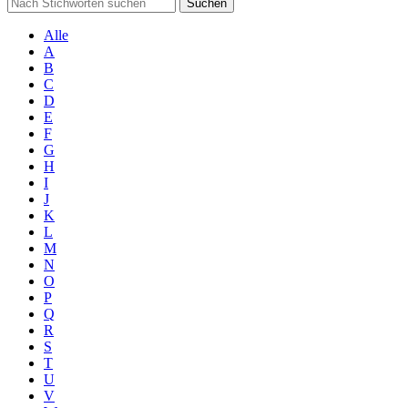
Suchen
Alle
A
B
C
D
E
F
G
H
I
J
K
L
M
N
O
P
Q
R
S
T
U
V