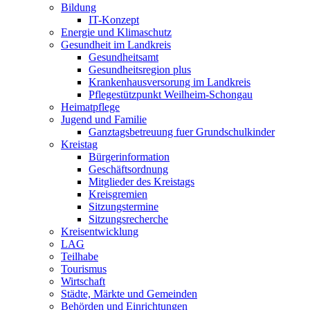
Bildung
IT-Konzept
Energie und Klimaschutz
Gesundheit im Landkreis
Gesundheitsamt
Gesundheitsregion plus
Krankenhausversorung im Landkreis
Pflegestützpunkt Weilheim-Schongau
Heimatpflege
Jugend und Familie
Ganztagsbetreuung fuer Grundschulkinder
Kreistag
Bürgerinformation
Geschäftsordnung
Mitglieder des Kreistags
Kreisgremien
Sitzungstermine
Sitzungsrecherche
Kreisentwicklung
LAG
Teilhabe
Tourismus
Wirtschaft
Städte, Märkte und Gemeinden
Behörden und Einrichtungen