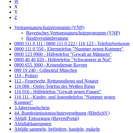
W
X
Y
Z
Vertragsnaturschutzprogramm (VNP)
Bayerisches Vertragsnaturschutzprogramm (VNP)
Biodiversitätsberatung
0800 111 0 111 | 0800 111 0 222 | 116 123 - TelefonSeelsorge
0800 111 0 550 - Elterntelefon "Nummer gegen Kummer"
0800 123 9900 - Hilfetelefon "Gewalt an Männern"
0800 40 40 020 - Hilfetelefon "Schwangere in Not"
0800 655 3000 - Krisendienste Bayern
089 19 240 - Giftnotruf München
110 - Polizei
112 - Feuerwehr, Rettungsdienst und Notarzt
116 006 - Opfer-Telefon des Weißen Rings
116 016 - Hilfetelefon "Gewalt gegen Frauen"
116 111 - Kinder- und Jugendtelefon "Nummer gegen
Kummer"
3-Jahresjagdschein
44. Bundesimissionsschutzverordnung (BImSchV)
Abfall; Entsorgung (BayernPortal)
Abfallablagerungen
Abfälle sammeln, befördern, handeln, makeln