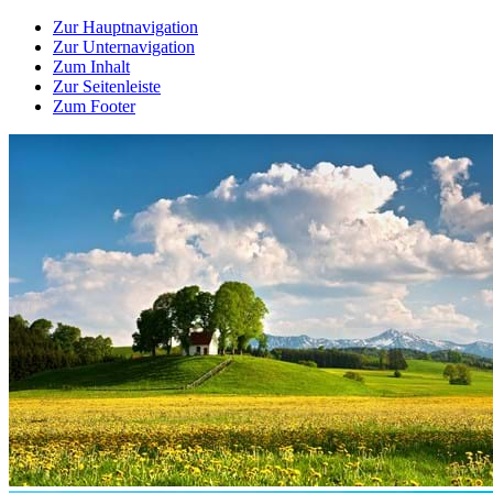
Zur Hauptnavigation
Zur Unternavigation
Zum Inhalt
Zur Seitenleiste
Zum Footer