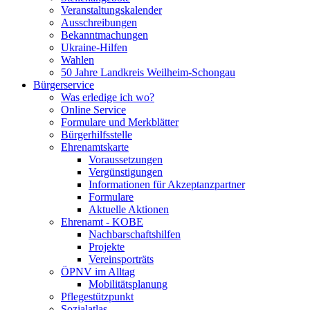
Veranstaltungskalender
Ausschreibungen
Bekanntmachungen
Ukraine-Hilfen
Wahlen
50 Jahre Landkreis Weilheim-Schongau
Bürgerservice
Was erledige ich wo?
Online Service
Formulare und Merkblätter
Bürgerhilfsstelle
Ehrenamtskarte
Voraussetzungen
Vergünstigungen
Informationen für Akzeptanzpartner
Formulare
Aktuelle Aktionen
Ehrenamt - KOBE
Nachbarschaftshilfen
Projekte
Vereinsporträts
ÖPNV im Alltag
Mobilitätsplanung
Pflegestützpunkt
Sozialatlas