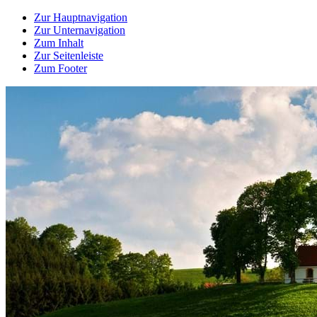
Zur Hauptnavigation
Zur Unternavigation
Zum Inhalt
Zur Seitenleiste
Zum Footer