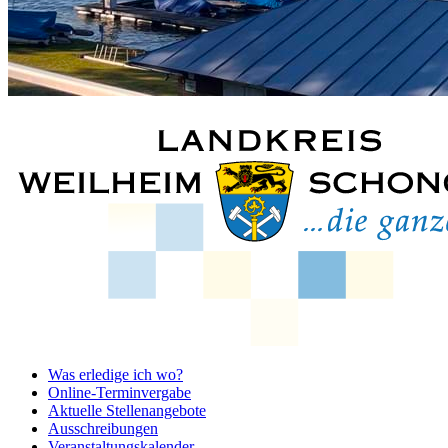
Was erledige ich wo?
Online-Terminvergabe
Aktuelle Stellenangebote
Ausschreibungen
Veranstaltungskalender