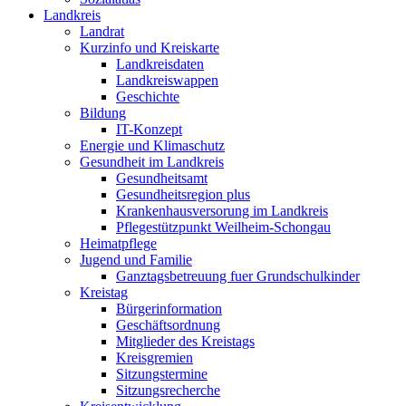
Landkreis
Landrat
Kurzinfo und Kreiskarte
Landkreisdaten
Landkreiswappen
Geschichte
Bildung
IT-Konzept
Energie und Klimaschutz
Gesundheit im Landkreis
Gesundheitsamt
Gesundheitsregion plus
Krankenhausversorung im Landkreis
Pflegestützpunkt Weilheim-Schongau
Heimatpflege
Jugend und Familie
Ganztagsbetreuung fuer Grundschulkinder
Kreistag
Bürgerinformation
Geschäftsordnung
Mitglieder des Kreistags
Kreisgremien
Sitzungstermine
Sitzungsrecherche