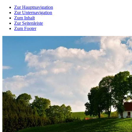
Zur Hauptnavigation
Zur Unternavigation
Zum Inhalt
Zur Seitenleiste
Zum Footer