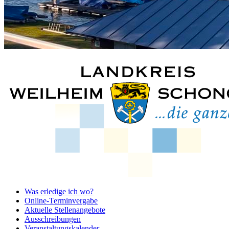
Was erledige ich wo?
Online-Terminvergabe
Aktuelle Stellenangebote
Ausschreibungen
Veranstaltungskalender