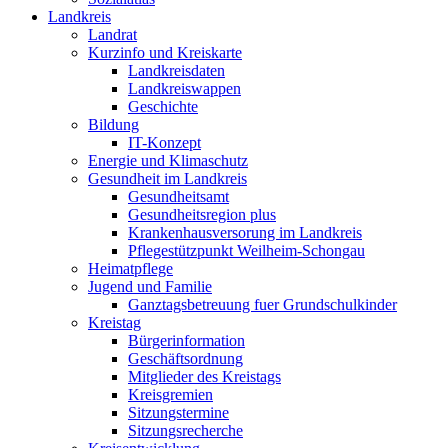
Landkreis
Landrat
Kurzinfo und Kreiskarte
Landkreisdaten
Landkreiswappen
Geschichte
Bildung
IT-Konzept
Energie und Klimaschutz
Gesundheit im Landkreis
Gesundheitsamt
Gesundheitsregion plus
Krankenhausversorung im Landkreis
Pflegestützpunkt Weilheim-Schongau
Heimatpflege
Jugend und Familie
Ganztagsbetreuung fuer Grundschulkinder
Kreistag
Bürgerinformation
Geschäftsordnung
Mitglieder des Kreistags
Kreisgremien
Sitzungstermine
Sitzungsrecherche