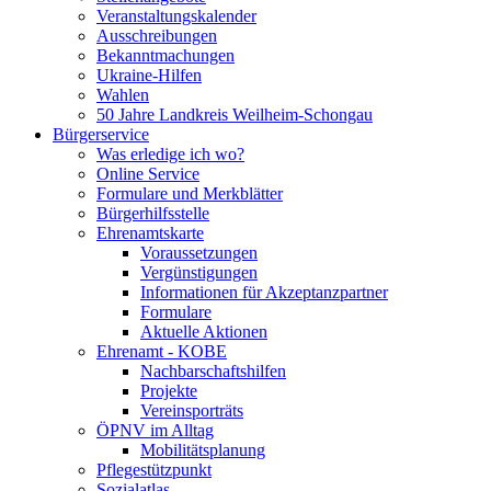
Veranstaltungskalender
Ausschreibungen
Bekanntmachungen
Ukraine-Hilfen
Wahlen
50 Jahre Landkreis Weilheim-Schongau
Bürgerservice
Was erledige ich wo?
Online Service
Formulare und Merkblätter
Bürgerhilfsstelle
Ehrenamtskarte
Voraussetzungen
Vergünstigungen
Informationen für Akzeptanzpartner
Formulare
Aktuelle Aktionen
Ehrenamt - KOBE
Nachbarschaftshilfen
Projekte
Vereinsporträts
ÖPNV im Alltag
Mobilitätsplanung
Pflegestützpunkt
Sozialatlas