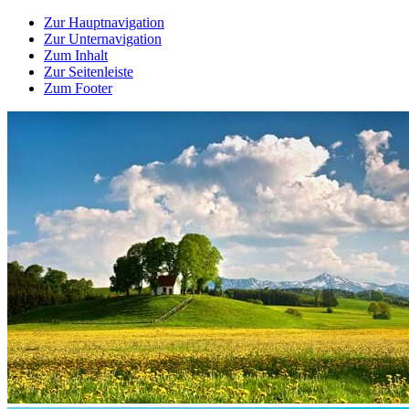
Zur Hauptnavigation
Zur Unternavigation
Zum Inhalt
Zur Seitenleiste
Zum Footer