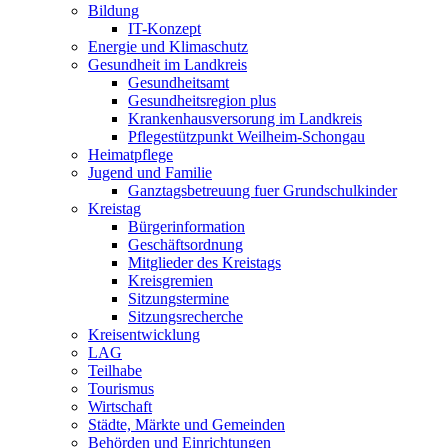
Bildung
IT-Konzept
Energie und Klimaschutz
Gesundheit im Landkreis
Gesundheitsamt
Gesundheitsregion plus
Krankenhausversorung im Landkreis
Pflegestützpunkt Weilheim-Schongau
Heimatpflege
Jugend und Familie
Ganztagsbetreuung fuer Grundschulkinder
Kreistag
Bürgerinformation
Geschäftsordnung
Mitglieder des Kreistags
Kreisgremien
Sitzungstermine
Sitzungsrecherche
Kreisentwicklung
LAG
Teilhabe
Tourismus
Wirtschaft
Städte, Märkte und Gemeinden
Behörden und Einrichtungen