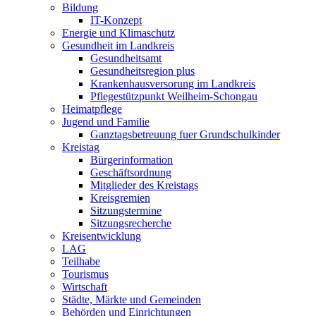
Bildung
IT-Konzept
Energie und Klimaschutz
Gesundheit im Landkreis
Gesundheitsamt
Gesundheitsregion plus
Krankenhausversorung im Landkreis
Pflegestützpunkt Weilheim-Schongau
Heimatpflege
Jugend und Familie
Ganztagsbetreuung fuer Grundschulkinder
Kreistag
Bürgerinformation
Geschäftsordnung
Mitglieder des Kreistags
Kreisgremien
Sitzungstermine
Sitzungsrecherche
Kreisentwicklung
LAG
Teilhabe
Tourismus
Wirtschaft
Städte, Märkte und Gemeinden
Behörden und Einrichtungen