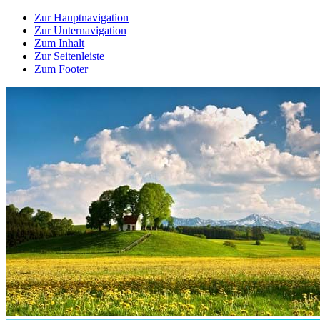
Zur Hauptnavigation
Zur Unternavigation
Zum Inhalt
Zur Seitenleiste
Zum Footer