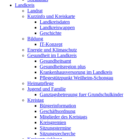
Landkreis
Landrat
Kurzinfo und Kreiskarte
Landkreisdaten
Landkreiswappen
Geschichte
Bildung
IT-Konzept
Energie und Klimaschutz
Gesundheit im Landkreis
Gesundheitsamt
Gesundheitsregion plus
Krankenhausversorung im Landkreis
Pflegestützpunkt Weilheim-Schongau
Heimatpflege
Jugend und Familie
Ganztagsbetreuung fuer Grundschulkinder
Kreistag
Bürgerinformation
Geschäftsordnung
Mitglieder des Kreistags
Kreisgremien
Sitzungstermine
Sitzungsrecherche