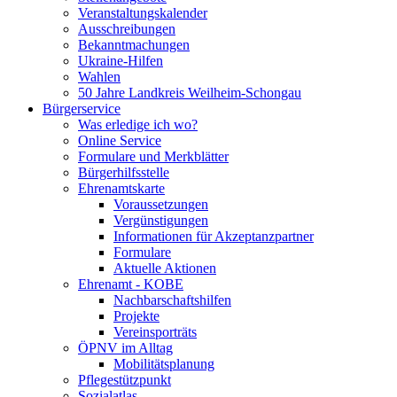
Veranstaltungskalender
Ausschreibungen
Bekanntmachungen
Ukraine-Hilfen
Wahlen
50 Jahre Landkreis Weilheim-Schongau
Bürgerservice
Was erledige ich wo?
Online Service
Formulare und Merkblätter
Bürgerhilfsstelle
Ehrenamtskarte
Voraussetzungen
Vergünstigungen
Informationen für Akzeptanzpartner
Formulare
Aktuelle Aktionen
Ehrenamt - KOBE
Nachbarschaftshilfen
Projekte
Vereinsporträts
ÖPNV im Alltag
Mobilitätsplanung
Pflegestützpunkt
Sozialatlas