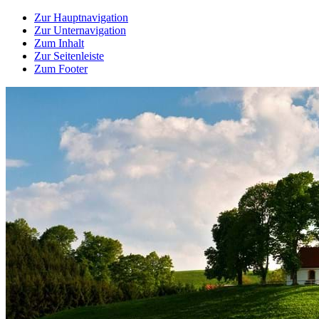
Zur Hauptnavigation
Zur Unternavigation
Zum Inhalt
Zur Seitenleiste
Zum Footer