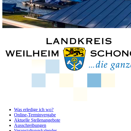
Was erledige ich wo?
Online-Terminvergabe
Aktuelle Stellenangebote
Ausschreibungen
Veranstaltungskalender