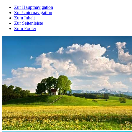
Zur Hauptnavigation
Zur Unternavigation
Zum Inhalt
Zur Seitenleiste
Zum Footer