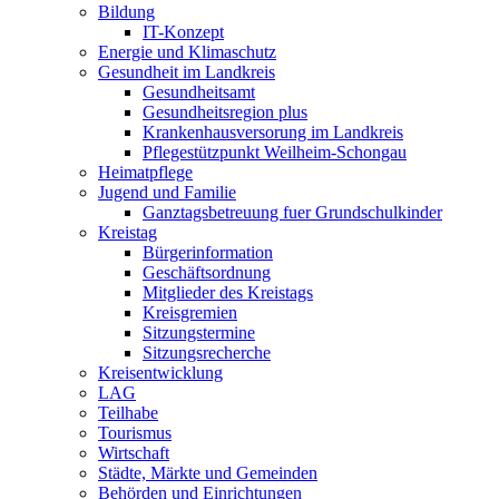
Bildung
IT-Konzept
Energie und Klimaschutz
Gesundheit im Landkreis
Gesundheitsamt
Gesundheitsregion plus
Krankenhausversorung im Landkreis
Pflegestützpunkt Weilheim-Schongau
Heimatpflege
Jugend und Familie
Ganztagsbetreuung fuer Grundschulkinder
Kreistag
Bürgerinformation
Geschäftsordnung
Mitglieder des Kreistags
Kreisgremien
Sitzungstermine
Sitzungsrecherche
Kreisentwicklung
LAG
Teilhabe
Tourismus
Wirtschaft
Städte, Märkte und Gemeinden
Behörden und Einrichtungen