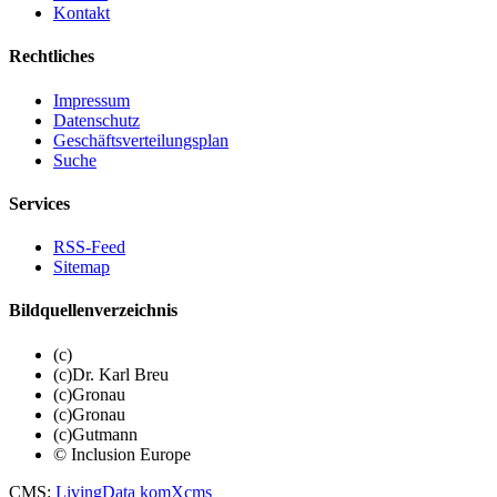
Kontakt
Rechtliches
Impressum
Datenschutz
Geschäftsverteilungsplan
Suche
Services
RSS-Feed
Sitemap
Bildquellenverzeichnis
(c)
(c)Dr. Karl Breu
(c)Gronau
(c)Gronau
(c)Gutmann
© Inclusion Europe
CMS
:
LivingData
komXcms