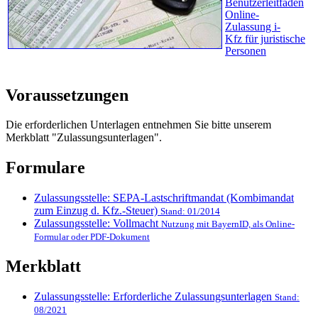
Benutzerleitfaden
Online-
Zulassung i-
Kfz für juristische
Personen
Voraussetzungen
Die erforderlichen Unterlagen entnehmen Sie bitte unserem
Merkblatt "Zulassungsunterlagen".
Formulare
Zulassungsstelle: SEPA-Lastschriftmandat (Kombimandat
zum Einzug d. Kfz.-Steuer)
Stand: 01/2014
Zulassungsstelle: Vollmacht
Nutzung mit BayernID, als Online-
Formular oder PDF-Dokument
Merkblatt
Zulassungsstelle: Erforderliche Zulassungsunterlagen
Stand:
08/2021