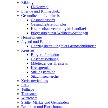
Bildung
IT-Konzept
Energie und Klimaschutz
Gesundheit im Landkreis
Gesundheitsamt
Gesundheitsregion plus
Krankenhausversorung im Landkreis
Pflegestützpunkt Weilheim-Schongau
Heimatpflege
Jugend und Familie
Ganztagsbetreuung fuer Grundschulkinder
Kreistag
Bürgerinformation
Geschäftsordnung
Mitglieder des Kreistags
Kreisgremien
Sitzungstermine
Sitzungsrecherche
Kreisentwicklung
LAG
Teilhabe
Tourismus
Wirtschaft
Städte, Märkte und Gemeinden
Behörden und Einrichtungen