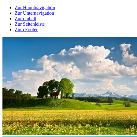
Zur Hauptnavigation
Zur Unternavigation
Zum Inhalt
Zur Seitenleiste
Zum Footer