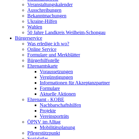
Veranstaltungskalender
Ausschreibungen
Bekanntmachungen
Ukraine-Hilfen
Wahlen
50 Jahre Landkreis Weilheim-Schongau
Bürgerservice
Was erledige ich wo?
Online Service
Formulare und Merkblätter
Bürgerhilfsstelle
Ehrenamtskarte
Voraussetzungen
Vergünstigungen
Informationen für Akzeptanzpartner
Formulare
Aktuelle Aktionen
Ehrenamt - KOBE
Nachbarschaftshilfen
Projekte
Vereinsporträts
ÖPNV im Alltag
Mobilitätsplanung
Pflegestützpunkt
Sozialatlas