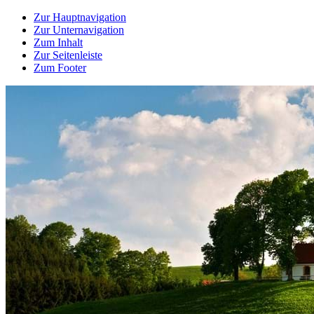
Zur Hauptnavigation
Zur Unternavigation
Zum Inhalt
Zur Seitenleiste
Zum Footer