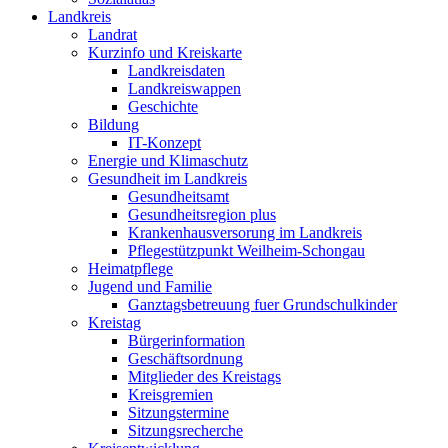
Landkreis
Landrat
Kurzinfo und Kreiskarte
Landkreisdaten
Landkreiswappen
Geschichte
Bildung
IT-Konzept
Energie und Klimaschutz
Gesundheit im Landkreis
Gesundheitsamt
Gesundheitsregion plus
Krankenhausversorung im Landkreis
Pflegestützpunkt Weilheim-Schongau
Heimatpflege
Jugend und Familie
Ganztagsbetreuung fuer Grundschulkinder
Kreistag
Bürgerinformation
Geschäftsordnung
Mitglieder des Kreistags
Kreisgremien
Sitzungstermine
Sitzungsrecherche