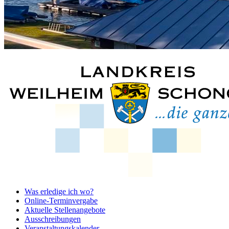
Was erledige ich wo?
Online-Terminvergabe
Aktuelle Stellenangebote
Ausschreibungen
Veranstaltungskalender