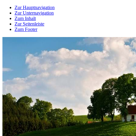
Zur Hauptnavigation
Zur Unternavigation
Zum Inhalt
Zur Seitenleiste
Zum Footer