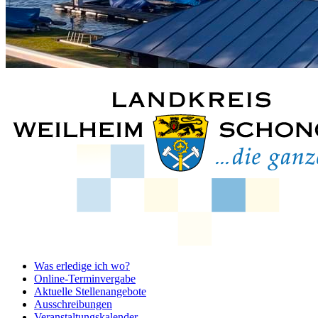
Was erledige ich wo?
Online-Terminvergabe
Aktuelle Stellenangebote
Ausschreibungen
Veranstaltungskalender