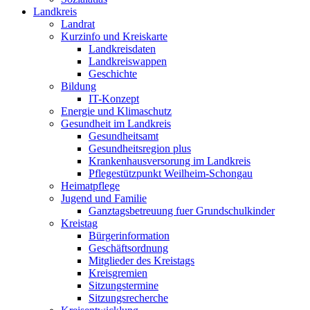
Landkreis
Landrat
Kurzinfo und Kreiskarte
Landkreisdaten
Landkreiswappen
Geschichte
Bildung
IT-Konzept
Energie und Klimaschutz
Gesundheit im Landkreis
Gesundheitsamt
Gesundheitsregion plus
Krankenhausversorung im Landkreis
Pflegestützpunkt Weilheim-Schongau
Heimatpflege
Jugend und Familie
Ganztagsbetreuung fuer Grundschulkinder
Kreistag
Bürgerinformation
Geschäftsordnung
Mitglieder des Kreistags
Kreisgremien
Sitzungstermine
Sitzungsrecherche