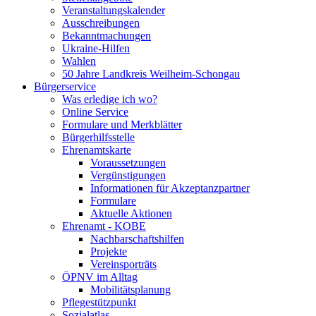
Veranstaltungskalender
Ausschreibungen
Bekanntmachungen
Ukraine-Hilfen
Wahlen
50 Jahre Landkreis Weilheim-Schongau
Bürgerservice
Was erledige ich wo?
Online Service
Formulare und Merkblätter
Bürgerhilfsstelle
Ehrenamtskarte
Voraussetzungen
Vergünstigungen
Informationen für Akzeptanzpartner
Formulare
Aktuelle Aktionen
Ehrenamt - KOBE
Nachbarschaftshilfen
Projekte
Vereinsporträts
ÖPNV im Alltag
Mobilitätsplanung
Pflegestützpunkt
Sozialatlas