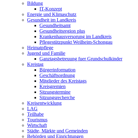
Bildung
IT-Konzept
Energie und Klimaschutz
Gesundheit im Landkreis
Gesundheitsamt
Gesundheitsregion plus
Krankenhausversorung im Landkreis
Pflegestützpunkt Weilheim-Schongau
Heimatpflege
Jugend und Familie
Ganztagsbetreuung fuer Grundschulkinder
Kreistag
Bürgerinformation
Geschäftsordnung
Mitglieder des Kreistags
Kreisgremien
Sitzungstermine
Sitzungsrecherche
Kreisentwicklung
LAG
Teilhabe
Tourismus
Wirtschaft
Städte, Märkte und Gemeinden
Behörden und Einrichtungen