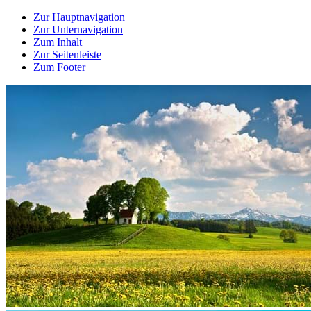
Zur Hauptnavigation
Zur Unternavigation
Zum Inhalt
Zur Seitenleiste
Zum Footer