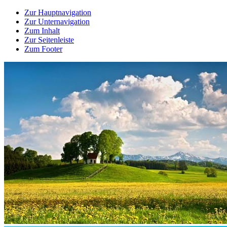
Zur Hauptnavigation
Zur Unternavigation
Zum Inhalt
Zur Seitenleiste
Zum Footer