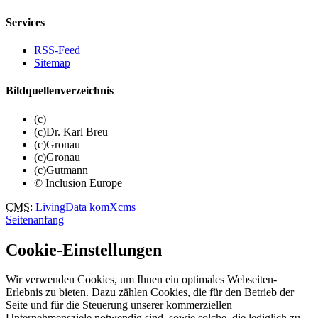
Services
RSS-Feed
Sitemap
Bildquellenverzeichnis
(c)
(c)Dr. Karl Breu
(c)Gronau
(c)Gronau
(c)Gutmann
© Inclusion Europe
CMS
:
LivingData
komXcms
Seitenanfang
Cookie-Einstellungen
Wir verwenden Cookies, um Ihnen ein optimales Webseiten-
Erlebnis zu bieten. Dazu zählen Cookies, die für den Betrieb der
Seite und für die Steuerung unserer kommerziellen
Unternehmensziele notwendig sind, sowie solche, die lediglich zu