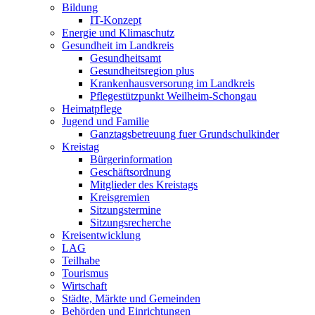
Bildung
IT-Konzept
Energie und Klimaschutz
Gesundheit im Landkreis
Gesundheitsamt
Gesundheitsregion plus
Krankenhausversorung im Landkreis
Pflegestützpunkt Weilheim-Schongau
Heimatpflege
Jugend und Familie
Ganztagsbetreuung fuer Grundschulkinder
Kreistag
Bürgerinformation
Geschäftsordnung
Mitglieder des Kreistags
Kreisgremien
Sitzungstermine
Sitzungsrecherche
Kreisentwicklung
LAG
Teilhabe
Tourismus
Wirtschaft
Städte, Märkte und Gemeinden
Behörden und Einrichtungen