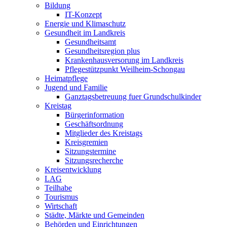
Bildung
IT-Konzept
Energie und Klimaschutz
Gesundheit im Landkreis
Gesundheitsamt
Gesundheitsregion plus
Krankenhausversorung im Landkreis
Pflegestützpunkt Weilheim-Schongau
Heimatpflege
Jugend und Familie
Ganztagsbetreuung fuer Grundschulkinder
Kreistag
Bürgerinformation
Geschäftsordnung
Mitglieder des Kreistags
Kreisgremien
Sitzungstermine
Sitzungsrecherche
Kreisentwicklung
LAG
Teilhabe
Tourismus
Wirtschaft
Städte, Märkte und Gemeinden
Behörden und Einrichtungen