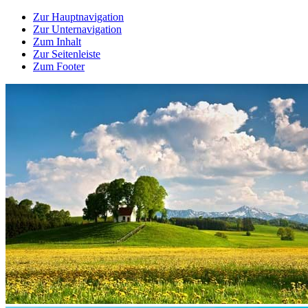
Zur Hauptnavigation
Zur Unternavigation
Zum Inhalt
Zur Seitenleiste
Zum Footer