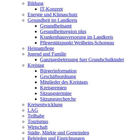
Bildung
IT-Konzept
Energie und Klimaschutz
Gesundheit im Landkreis
Gesundheitsamt
Gesundheitsregion plus
Krankenhausversorung im Landkreis
Pflegestützpunkt Weilheim-Schongau
Heimatpflege
Jugend und Familie
Ganztagsbetreuung fuer Grundschulkinder
Kreistag
Bürgerinformation
Geschäftsordnung
Mitglieder des Kreistags
Kreisgremien
Sitzungstermine
Sitzungsrecherche
Kreisentwicklung
LAG
Teilhabe
Tourismus
Wirtschaft
Städte, Märkte und Gemeinden
Behörden und Einrichtungen