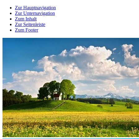
Zur Hauptnavigation
Zur Unternavigation
Zum Inhalt
Zur Seitenleiste
Zum Footer