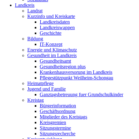
Landkreis
Landrat
Kurzinfo und Kreiskarte
Landkreisdaten
Landkreiswappen
Geschichte
Bildung
IT-Konzept
Energie und Klimaschutz
Gesundheit im Landkreis
Gesundheitsamt
Gesundheitsregion plus
Krankenhausversorung im Landkreis
Pflegestützpunkt Weilheim-Schongau
Heimatpflege
Jugend und Familie
Ganztagsbetreuung fuer Grundschulkinder
Kreistag
Bürgerinformation
Geschäftsordnung
Mitglieder des Kreistags
Kreisgremien
Sitzungstermine
Sitzungsrecherche