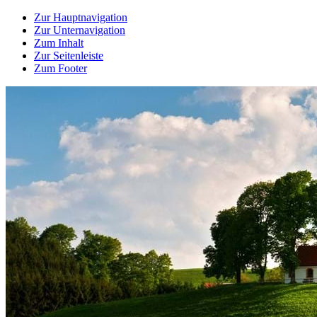
Zur Hauptnavigation
Zur Unternavigation
Zum Inhalt
Zur Seitenleiste
Zum Footer