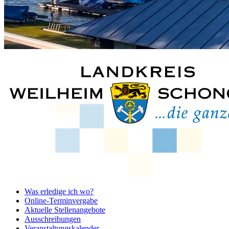
Was erledige ich wo?
Online-Terminvergabe
Aktuelle Stellenangebote
Ausschreibungen
Veranstaltungskalender