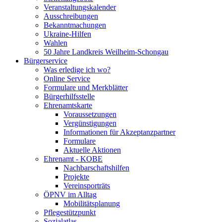
Veranstaltungskalender
Ausschreibungen
Bekanntmachungen
Ukraine-Hilfen
Wahlen
50 Jahre Landkreis Weilheim-Schongau
Bürgerservice
Was erledige ich wo?
Online Service
Formulare und Merkblätter
Bürgerhilfsstelle
Ehrenamtskarte
Voraussetzungen
Vergünstigungen
Informationen für Akzeptanzpartner
Formulare
Aktuelle Aktionen
Ehrenamt - KOBE
Nachbarschaftshilfen
Projekte
Vereinsporträts
ÖPNV im Alltag
Mobilitätsplanung
Pflegestützpunkt
Sozialatlas