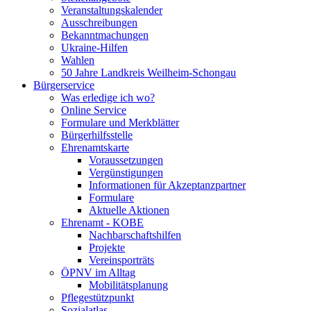
Veranstaltungskalender
Ausschreibungen
Bekanntmachungen
Ukraine-Hilfen
Wahlen
50 Jahre Landkreis Weilheim-Schongau
Bürgerservice
Was erledige ich wo?
Online Service
Formulare und Merkblätter
Bürgerhilfsstelle
Ehrenamtskarte
Voraussetzungen
Vergünstigungen
Informationen für Akzeptanzpartner
Formulare
Aktuelle Aktionen
Ehrenamt - KOBE
Nachbarschaftshilfen
Projekte
Vereinsporträts
ÖPNV im Alltag
Mobilitätsplanung
Pflegestützpunkt
Sozialatlas