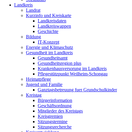
Landkreis
Landrat
Kurzinfo und Kreiskarte
Landkreisdaten
Landkreiswappen
Geschichte
Bildung
IT-Konzept
Energie und Klimaschutz
Gesundheit im Landkreis
Gesundheitsamt
Gesundheitsregion plus
Krankenhausversorung im Landkreis
Pflegestützpunkt Weilheim-Schongau
Heimatpflege
Jugend und Familie
Ganztagsbetreuung fuer Grundschulkinder
Kreistag
Bürgerinformation
Geschäftsordnung
Mitglieder des Kreistags
Kreisgremien
Sitzungstermine
Sitzungsrecherche