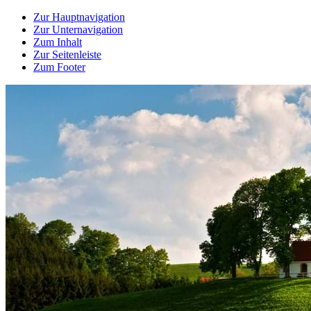
Zur Hauptnavigation
Zur Unternavigation
Zum Inhalt
Zur Seitenleiste
Zum Footer