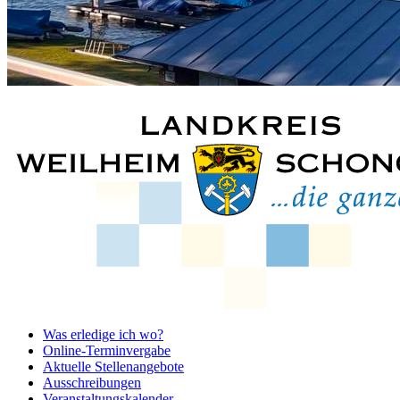
Was erledige ich wo?
Online-Terminvergabe
Aktuelle Stellenangebote
Ausschreibungen
Veranstaltungskalender