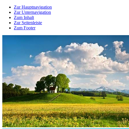
Zur Hauptnavigation
Zur Unternavigation
Zum Inhalt
Zur Seitenleiste
Zum Footer