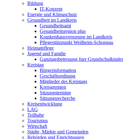
Bildung
IT-Konzept
Energie und Klimaschutz
Gesundheit im Landkreis
Gesundheitsamt
Gesundheitsregion plus
Krankenhausversorung im Landkreis
Pflegestützpunkt Weilheim-Schongau
Heimatpflege
Jugend und Familie
Ganztagsbetreuung fuer Grundschulkinder
Kreistag
Bürgerinformation
Geschäftsordnung
Mitglieder des Kreistags
Kreisgremien
Sitzungstermine
Sitzungsrecherche
Kreisentwicklung
LAG
Teilhabe
Tourismus
Wirtschaft
Städte, Märkte und Gemeinden
Behörden und Einrichtungen