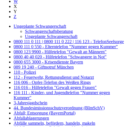
W
X
Y
Z
Ungeplante Schwangerschaft
Schwangerschaftsberatung
Ungeplante Schwangerschaft
0800 111 0 111 | 0800 111 0 222 | 116 123 - TelefonSeelsorge
0800 111 0 550 - Elterntelefon "Nummer gegen Kummer"
0800 123 9900 - Hilfetelefon "Gewalt an Männern"
0800 40 40 020 - Hilfetelefon "Schwangere in Not"
0800 655 3000 - Krisendienste Bayern
089 19 240 - Giftnotruf München
110 - Polizei
112 - Feuerwehr, Rettungsdienst und Notarzt
116 006 - Opfer-Telefon des Weißen Rings
116 016 - Hilfetelefon "Gewalt gegen Frauen"
116 111 - Kinder- und Jugendtelefon "Nummer gegen
Kummer"
3-Jahresjagdschein
44. Bundesimissionsschutzverordnung (BImSchV)
Abfall; Entsorgung (BayernPortal)
Abfallablagerungen
Abfälle sammeln, befördern, handeln, makeln