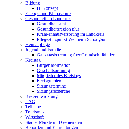
Bildung
IT-Konzept
Energie und Klimaschutz
Gesundheit im Landkreis
Gesundheitsamt
Gesundheitsregion plus
Krankenhausversorung im Landkreis
Pflegestützpunkt Weilheim-Schongau
Heimatpflege
Jugend und Familie
Ganztagsbetreuung fuer Grundschulkinder
Kreistag
Bürgerinformation
Geschäftsordnung
Mitglieder des Kreistags
Kreisgremien
Sitzungstermine
Sitzungsrecherche
Kreisentwicklung
LAG
Teilhabe
Tourismus
Wirtschaft
Städte, Märkte und Gemeinden
Behörden und Einrichtungen