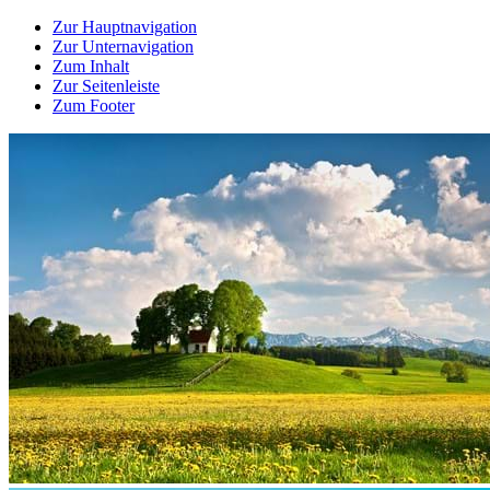
Zur Hauptnavigation
Zur Unternavigation
Zum Inhalt
Zur Seitenleiste
Zum Footer