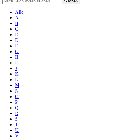
Suchen
Alle
A
B
C
D
E
F
G
H
I
J
K
L
M
N
O
P
Q
R
S
T
U
V