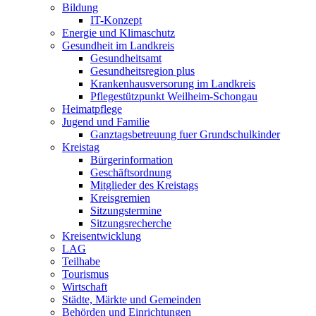
Bildung
IT-Konzept
Energie und Klimaschutz
Gesundheit im Landkreis
Gesundheitsamt
Gesundheitsregion plus
Krankenhausversorung im Landkreis
Pflegestützpunkt Weilheim-Schongau
Heimatpflege
Jugend und Familie
Ganztagsbetreuung fuer Grundschulkinder
Kreistag
Bürgerinformation
Geschäftsordnung
Mitglieder des Kreistags
Kreisgremien
Sitzungstermine
Sitzungsrecherche
Kreisentwicklung
LAG
Teilhabe
Tourismus
Wirtschaft
Städte, Märkte und Gemeinden
Behörden und Einrichtungen