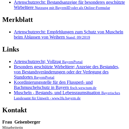
Artenschutzrecht: Bestandsanzeige für besonderes geschützte
Wirbeltiere
Nutzung mit BayernID oder als Online-Formular
Merkblatt
Artenschutzrecht: Empfehlungen zum Schutz von Muscheln
beim Ablassen von Weihern
Stand: 09/2019
Links
Artenschutzrecht; Vollzug
BayernPortal
Besonders geschützte Wirbeltiere; Anzeige des Bestandes,
von Bestandsveränderungen oder der Verlegung des
Standortes
BayernPortal
Koordinierungsstelle für den Flussperl- und
Bachmuschelschutz in Bayern
fisch.wzw.tum.de
Muscheln - Bestands- und Lebensraumsituation
Bayerisches
Landesamt für Umwelt - www.lfu.bayern.de
Kontakt
Frau
Geisenberger
Mitarbeiterin