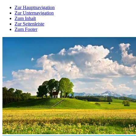
Zur Hauptnavigation
Zur Unternavigation
Zum Inhalt
Zur Seitenleiste
Zum Footer