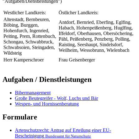
"Aufgaben/Dienstleistungen")
Westlicher Landkreis:
Östlicher Landkreis:
Altenstadt, Bernbeuren,
Antdorf, Bernried, Eberfing, Eglfing,
Böbing, Burggen,
Habach, Hohenpeißenberg, Huglfing,
Hohenfurch, Ingenried,
Iffeldorf, Oberhausen, Obersöchering,
Peiting, Prem, Rottenbuch,
Pähl, Peißenberg, Penzberg, Polling,
Schongau, Schwabbruck,
Raisting, Seeshaupt, Sindelsdorf,
Schwabsoien, Steingaden,
Weilheim, Wessobrunn, Wielenbach
Wildsteig
Herr Kamperschroer
Frau Geisenberger
Aufgaben / Dienstleistungen
Bibermanagement
Große Beutegreifer - Wolf, Luchs und Bär
Wespen- und Hornissenberatung
Formulare
Artenschutzrecht: Antrag auf Erteilung einer EU-
Bescheinigung
Bundesamt für Naturschutz