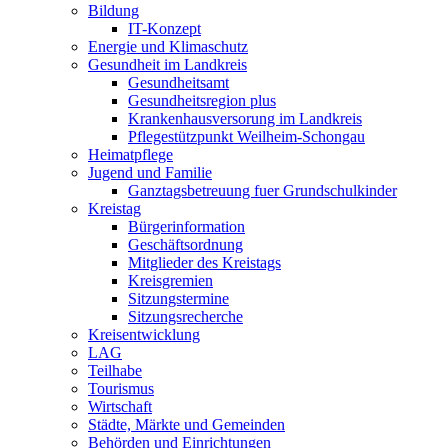
Bildung
IT-Konzept
Energie und Klimaschutz
Gesundheit im Landkreis
Gesundheitsamt
Gesundheitsregion plus
Krankenhausversorung im Landkreis
Pflegestützpunkt Weilheim-Schongau
Heimatpflege
Jugend und Familie
Ganztagsbetreuung fuer Grundschulkinder
Kreistag
Bürgerinformation
Geschäftsordnung
Mitglieder des Kreistags
Kreisgremien
Sitzungstermine
Sitzungsrecherche
Kreisentwicklung
LAG
Teilhabe
Tourismus
Wirtschaft
Städte, Märkte und Gemeinden
Behörden und Einrichtungen