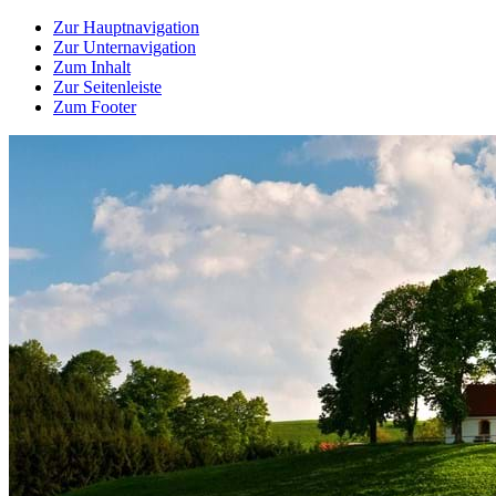
Zur Hauptnavigation
Zur Unternavigation
Zum Inhalt
Zur Seitenleiste
Zum Footer