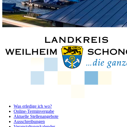
Was erledige ich wo?
Online-Terminvergabe
Aktuelle Stellenangebote
Ausschreibungen
Veranstaltungskalender