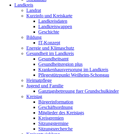
Landkreis
Landrat
Kurzinfo und Kreiskarte
Landkreisdaten
Landkreiswappen
Geschichte
Bildung
IT-Konzept
Energie und Klimaschutz
Gesundheit im Landkreis
Gesundheitsamt
Gesundheitsregion plus
Krankenhausversorung im Landkreis
Pflegestützpunkt Weilheim-Schongau
Heimatpflege
Jugend und Familie
Ganztagsbetreuung fuer Grundschulkinder
Kreistag
Bürgerinformation
Geschäftsordnung
Mitglieder des Kreistags
Kreisgremien
Sitzungstermine
Sitzungsrecherche