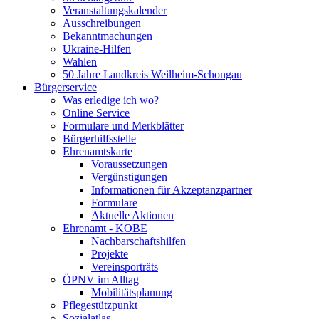
Veranstaltungskalender
Ausschreibungen
Bekanntmachungen
Ukraine-Hilfen
Wahlen
50 Jahre Landkreis Weilheim-Schongau
Bürgerservice
Was erledige ich wo?
Online Service
Formulare und Merkblätter
Bürgerhilfsstelle
Ehrenamtskarte
Voraussetzungen
Vergünstigungen
Informationen für Akzeptanzpartner
Formulare
Aktuelle Aktionen
Ehrenamt - KOBE
Nachbarschaftshilfen
Projekte
Vereinsporträts
ÖPNV im Alltag
Mobilitätsplanung
Pflegestützpunkt
Sozialatlas