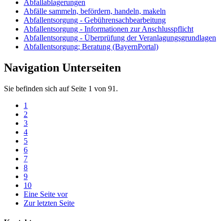
Abfallablagerungen
Abfälle sammeln, befördern, handeln, makeln
Abfallentsorgung - Gebührensachbearbeitung
Abfallentsorgung - Informationen zur Anschlusspflicht
Abfallentsorgung - Überprüfung der Veranlagungsgrundlagen
Abfallentsorgung; Beratung (BayernPortal)
Navigation Unterseiten
Sie befinden sich auf Seite 1 von 91.
1
2
3
4
5
6
7
8
9
10
Eine Seite vor
Zur letzten Seite