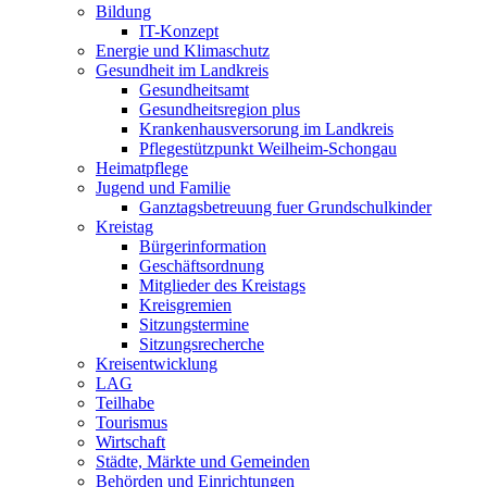
Bildung
IT-Konzept
Energie und Klimaschutz
Gesundheit im Landkreis
Gesundheitsamt
Gesundheitsregion plus
Krankenhausversorung im Landkreis
Pflegestützpunkt Weilheim-Schongau
Heimatpflege
Jugend und Familie
Ganztagsbetreuung fuer Grundschulkinder
Kreistag
Bürgerinformation
Geschäftsordnung
Mitglieder des Kreistags
Kreisgremien
Sitzungstermine
Sitzungsrecherche
Kreisentwicklung
LAG
Teilhabe
Tourismus
Wirtschaft
Städte, Märkte und Gemeinden
Behörden und Einrichtungen