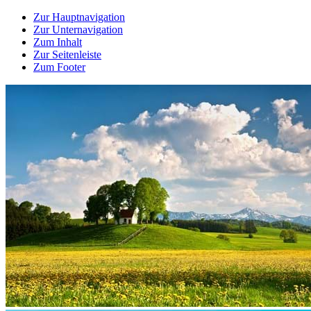
Zur Hauptnavigation
Zur Unternavigation
Zum Inhalt
Zur Seitenleiste
Zum Footer