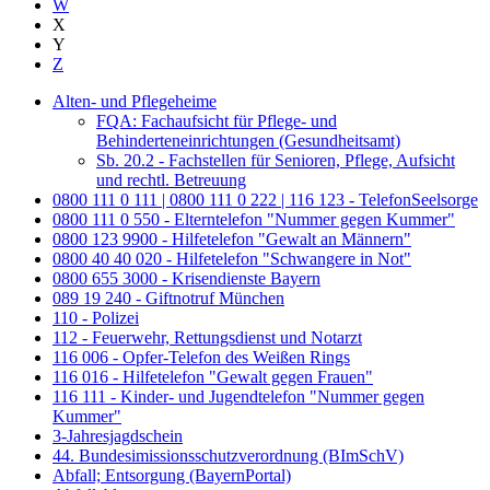
W
X
Y
Z
Alten- und Pflegeheime
FQA: Fachaufsicht für Pflege- und
Behinderteneinrichtungen (Gesundheitsamt)
Sb. 20.2 - Fachstellen für Senioren, Pflege, Aufsicht
und rechtl. Betreuung
0800 111 0 111 | 0800 111 0 222 | 116 123 - TelefonSeelsorge
0800 111 0 550 - Elterntelefon "Nummer gegen Kummer"
0800 123 9900 - Hilfetelefon "Gewalt an Männern"
0800 40 40 020 - Hilfetelefon "Schwangere in Not"
0800 655 3000 - Krisendienste Bayern
089 19 240 - Giftnotruf München
110 - Polizei
112 - Feuerwehr, Rettungsdienst und Notarzt
116 006 - Opfer-Telefon des Weißen Rings
116 016 - Hilfetelefon "Gewalt gegen Frauen"
116 111 - Kinder- und Jugendtelefon "Nummer gegen
Kummer"
3-Jahresjagdschein
44. Bundesimissionsschutzverordnung (BImSchV)
Abfall; Entsorgung (BayernPortal)