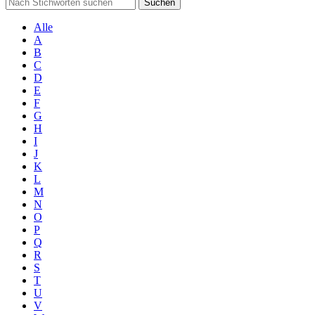
Suchen
Alle
A
B
C
D
E
F
G
H
I
J
K
L
M
N
O
P
Q
R
S
T
U
V