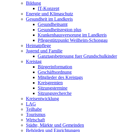
Bildung
IT-Konzept
Energie und Klimaschutz
Gesundheit im Landkreis
Gesundheitsamt
Gesundheitsregion plus
Krankenhausversorung im Landkreis
Pflegestützpunkt Weilheim-Schongau
Heimatpflege
Jugend und Familie
Ganztagsbetreuung fuer Grundschulkinder
Kreistag
Bürgerinformation
Geschäftsordnung
Mitglieder des Kreistags
Kreisgremien
Sitzungstermine
Sitzungsrecherche
Kreisentwicklung
LAG
Teilhabe
Tourismus
Wirtschaft
Städte, Märkte und Gemeinden
Behörden und Einrichtungen