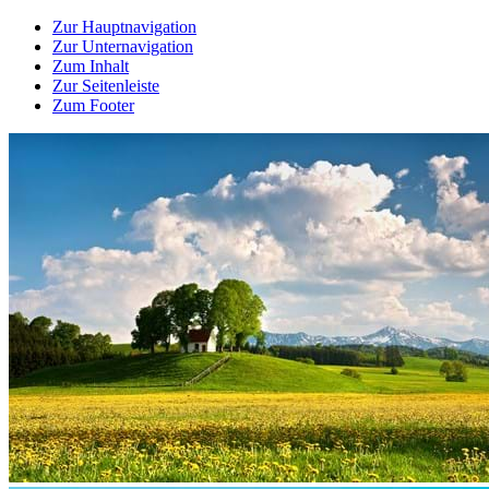
Zur Hauptnavigation
Zur Unternavigation
Zum Inhalt
Zur Seitenleiste
Zum Footer