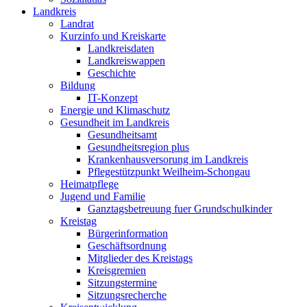
Landkreis
Landrat
Kurzinfo und Kreiskarte
Landkreisdaten
Landkreiswappen
Geschichte
Bildung
IT-Konzept
Energie und Klimaschutz
Gesundheit im Landkreis
Gesundheitsamt
Gesundheitsregion plus
Krankenhausversorung im Landkreis
Pflegestützpunkt Weilheim-Schongau
Heimatpflege
Jugend und Familie
Ganztagsbetreuung fuer Grundschulkinder
Kreistag
Bürgerinformation
Geschäftsordnung
Mitglieder des Kreistags
Kreisgremien
Sitzungstermine
Sitzungsrecherche