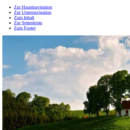
Zur Hauptnavigation
Zur Unternavigation
Zum Inhalt
Zur Seitenleiste
Zum Footer