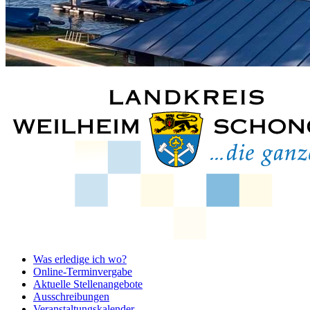
Was erledige ich wo?
Online-Terminvergabe
Aktuelle Stellenangebote
Ausschreibungen
Veranstaltungskalender