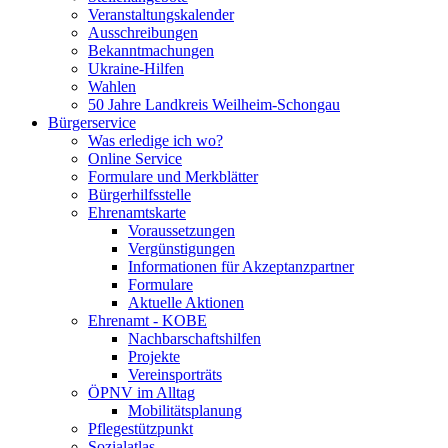
Veranstaltungskalender
Ausschreibungen
Bekanntmachungen
Ukraine-Hilfen
Wahlen
50 Jahre Landkreis Weilheim-Schongau
Bürgerservice
Was erledige ich wo?
Online Service
Formulare und Merkblätter
Bürgerhilfsstelle
Ehrenamtskarte
Voraussetzungen
Vergünstigungen
Informationen für Akzeptanzpartner
Formulare
Aktuelle Aktionen
Ehrenamt - KOBE
Nachbarschaftshilfen
Projekte
Vereinsporträts
ÖPNV im Alltag
Mobilitätsplanung
Pflegestützpunkt
Sozialatlas