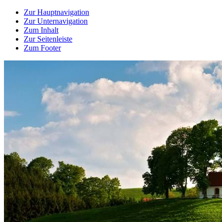
Zur Hauptnavigation
Zur Unternavigation
Zum Inhalt
Zur Seitenleiste
Zum Footer