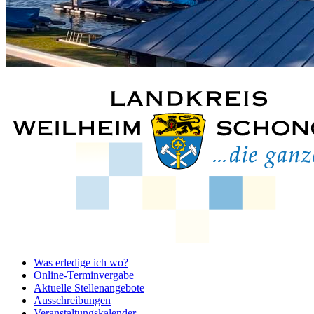
Was erledige ich wo?
Online-Terminvergabe
Aktuelle Stellenangebote
Ausschreibungen
Veranstaltungskalender