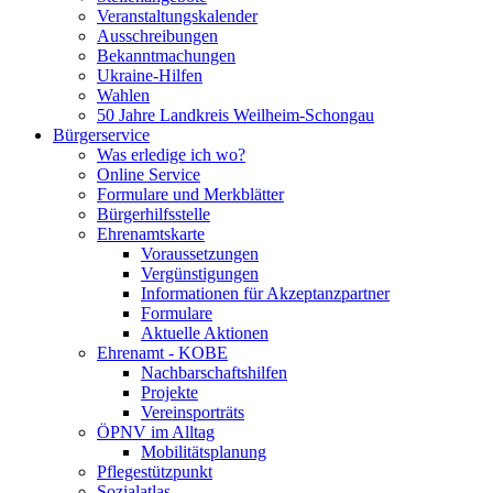
Veranstaltungskalender
Ausschreibungen
Bekanntmachungen
Ukraine-Hilfen
Wahlen
50 Jahre Landkreis Weilheim-Schongau
Bürgerservice
Was erledige ich wo?
Online Service
Formulare und Merkblätter
Bürgerhilfsstelle
Ehrenamtskarte
Voraussetzungen
Vergünstigungen
Informationen für Akzeptanzpartner
Formulare
Aktuelle Aktionen
Ehrenamt - KOBE
Nachbarschaftshilfen
Projekte
Vereinsporträts
ÖPNV im Alltag
Mobilitätsplanung
Pflegestützpunkt
Sozialatlas