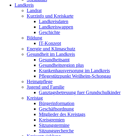
Landkreis
Landrat
Kurzinfo und Kreiskarte
Landkreisdaten
Landkreiswappen
Geschichte
Bildung
IT-Konzept
Energie und Klimaschutz
Gesundheit im Landkreis
Gesundheitsamt
Gesundheitsregion plus
Krankenhausversorung im Landkreis
Pflegestützpunkt Weilheim-Schongau
Heimatpflege
Jugend und Familie
Ganztagsbetreuung fuer Grundschulkinder
Kreistag
Bürgerinformation
Geschäftsordnung
Mitglieder des Kreistags
Kreisgremien
Sitzungstermine
Sitzungsrecherche