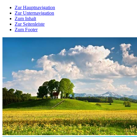
Zur Hauptnavigation
Zur Unternavigation
Zum Inhalt
Zur Seitenleiste
Zum Footer