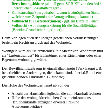
Berechnungsblätter
(aktuell gem. SGB XII von den örtl./
überörtlichen Sozialhilfeträgern)
Kontoauszüge/Sparguthaben… zum letztmöglichen Stand,
welcher zum Zeitpunkt der Antragstellung bekannt ist
Vollmacht für Betreuer(innen)
/ ggf. im Einzelfall auch
Vollmacht / Abtretungserklärung für die Sozialhilfeträger
(Bezirke-Grundsicherungsämter)
Beim Vorliegen auch der übrigen gesetzlichen Voraussetzungen
besteht ein Rechtsanspruch auf das Wohngeld.
Wohngeld wird als "Mietzuschuss" für Mieter von Wohnraum und
als "Lastenzuschuss" für Eigentümer eines Eigenheims oder einer
Eigentumswohnung gewährt.
Der Bewilligungszeitraum ist einzelfallabhängig (Verkürzung z.B.
bei erheblichen Änderungen, die bekannt sind, aber i.d.R. bei etwa
gleichbleibenden Einkünften 12 Monate)!
Die Höhe des Wohngeldes hängt ab von der
Anzahl der Haushaltsmitglieder, die zum Haushalt rechnen
Höhe des wohngeldrechtlichen Gesamteinkommens
(Bruttoeinkünfte abzüglich diverser Frei-und
Absetzungsbeträge)