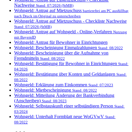
Nachweise
Stand: 07/2026 (StMB)
Wohngeld: Antrag auf Mietzuschuss
barrierefrei am PC ausfüllbar,
nach Druck im Original zu unterschreiben
Wohngeld: Antrag auf Mietzuschuss - Checkliste Nachweise
Stand: 07/2026 (StMB)
Wohngeld: Antrag auf Wohngeld - Online-Verfahren
Nutzung
mit BayernID
Wohngeld: Antrag für Bewohner in Einrichtungen
Wohngeld: Bescheinigung Einmalzahlungen
Stand: 08/2022
Wohngeld: Bescheinigung über die Aufnahme von
Fremdmitteln
Stand: 08/2022
Wohngeld: Bestätigung für Bewohner in Einrichtungen
Stand:
04/2026
Wohngeld: Bestätigung über Konten und Geldanlagen
Stand:
08/2022
Wohngeld: Erklärung zum Einkommen
Stand: 07/2023
Wohngeld: Mietbescheinigung
Stand: 08/2022
Wohngeld: Mitteilung Änderung der Bankverbindung
(Anschreiben)
Stand: 08/2023
Wohngeld: Selbstauskunft einer selbständigen Person
Stand:
03/2024
Wohngeld: Unterhalt Formblatt neue WoGVwV
Stand:
08/2022