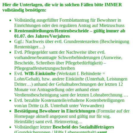
Hier die Unterlagen, die wir in solchen Fällen bitte IMMER
vollständig benötigen:
Vollständig ausgefüllter Formblattantrag für Bewohner in
Einrichtungen oder den regulären Antrag auf Mietzuschuss
Rentenmitteilungen/Rentenbescheide – gültig immer ab
01.07. des Jahres/Vorjahres
Ggf.: Nachweis über evtl. Grundrentenzeiten (Bescheinigung
Rententräger…)
Evtl. Pflegegelder samt der Nachweise über evtl.
vorhandene/beantragte Schwerbehinderungen (Ausweise,
Bescheide, Schreiben über Pflegebedürftigkeit) –
Pflegegradfestsetzungsschreiben
Evtl.
WfB-Einkünfte
(Werkstatt f. Behinderte =
Lohn/Gehalt), bzw. andere Einkünfte (Unterhalt, Leistungen
Dritter…) anhand der Gehaltsabrechnungen der letzten 12
Monate vor Antragstellung oder anhand einer
Verdienstbescheinigung samt der letzten Lohnabrechnung …
Evtl. bezahlte Kostenanteile/erhaltene Kostenbeteiligungen
von/an Dritte (z.B. Unterhalt unter Verwandten)
Bestätigung Bewohner in Einrichtungen
(Formular auf der
Homepage aktuell angepasst und gültig nur für sog.
Heimfälle) samt evtl. Heimvertrag…
Vollständiger letzter
Bescheid des Sozialhilfeträgers
(Grundsicherungen / Hilfe Lebensunterhalt)
samt