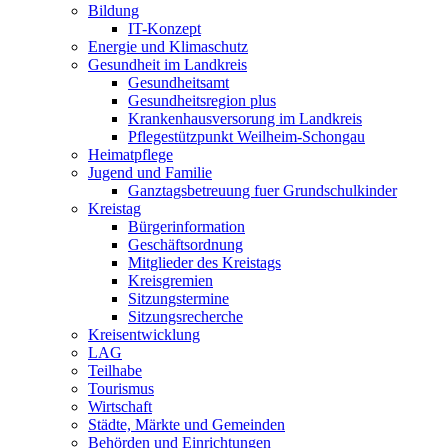
Bildung
IT-Konzept
Energie und Klimaschutz
Gesundheit im Landkreis
Gesundheitsamt
Gesundheitsregion plus
Krankenhausversorung im Landkreis
Pflegestützpunkt Weilheim-Schongau
Heimatpflege
Jugend und Familie
Ganztagsbetreuung fuer Grundschulkinder
Kreistag
Bürgerinformation
Geschäftsordnung
Mitglieder des Kreistags
Kreisgremien
Sitzungstermine
Sitzungsrecherche
Kreisentwicklung
LAG
Teilhabe
Tourismus
Wirtschaft
Städte, Märkte und Gemeinden
Behörden und Einrichtungen