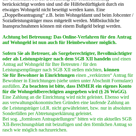
berücksichtigt worden sind und die Hilfebedürftigkeit durch ein
etwaiges Wohngeld nicht beseitigt werden kann. Eine
„Doppelbeantragung“ z.B. beim Wohngeldamt und beim Jobcenter /
Sozialleistungsträger muss mitgeteilt werden. Mißbräuchliche
Inanspruchnahmen können mit einem Bußgeld belegt werden.
Achtung bei Betreuung: Das Online-Verfahren für den Antrag
auf Wohngeld ist nun auch für Heimbewohner möglich.
Sofern Sie als Betreuer, als Sorgeberechtigter, Bevollmächtigter
oder als Leistungsträger nach dem SGB XII handeln
und einen
Antrag auf Wohngeld für Ihre Betreuten / für den
Leistungsempfänger nach SGB XII stellen möchten,
können
Sie
für Bewohner in Einrichtungen
einen „verkürzten“ Antrag für
Bewohner in Einrichtungen (siehe unten unter Abschnitt Formulare)
ausfüllen.
Zu beachten ist bitte, dass IMMER ein eigenes Konto
für die Wohngeldberechtigten angegeben wird (§ 26 WoGG)
.
Eine Zahlung an die Einrichtung wird nicht geleistet. Ebenso wird
aus verwaltungsökonomischen Gründen eine laufende Zahlung an
die Leistungsträger i.d.R. nicht gewährleistet, bzw. nur in absoluten
Sonderfällen per Abtretungserklärung geleistet.
Bei sog. „formlosen Antragstellungen“ bitten wir ein aktuelles SGB
XII-Berechnungsblatt mit beizufügen und den förmlichen Antrag so
rasch wie möglich nachzureichen.