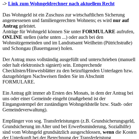
->
Link zum Wohngeldrechner nach aktuellem Recht
Das Wohngeld ist ein Zuschuss zur wirtschaftlichen Sicherung
angemessenen und familiengerechten Wohnens; es wird
nur auf
Antrag
geleistet.
Anträge für Wohngeld können Sie unter
FORMULARE
aufrufen,
ONLINE
stellen (siehe unten ...) oder auch bei den
Wohnsitzgemeinden und im Landratsamt Weilheim (Pütrichstraße)
und Schongau (Bauerngasse) holen.
Der Antrag muss vollständig ausgefüllt und unterschrieben (manuell
oder halt elektronisch signiert) sein. Entsprechende
Checklisten/Hinweisblätter zu den beizufügenden Unterlagen bzw.
dazugehörigen Nachweisen finden Sie im Abschnitt
FORMULARE.
Ein Antrag gilt immer ab Ersten des Monats, in dem der Antrag bei
uns oder einer Gemeinde eingeht (maßgebend ist der
Eingangsstempel der zuständigen Wohngeldstelle bzw. Stadt- oder
Gemeindeverwaltung).
Empfänger von sog. Transferleistungen (z.B. Grundsicherungsgeld,
Grundsicherung im Alter und bei Erwerbsminderung, Sozialhilfe)
sind vom Wohngeld grundsätzlich ausgeschlossen,
wenn
die Kosten
der Unterkunft bei der Berechnung der Transferleistung