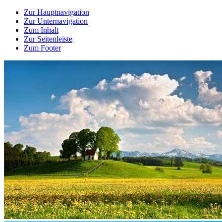
Zur Hauptnavigation
Zur Unternavigation
Zum Inhalt
Zur Seitenleiste
Zum Footer