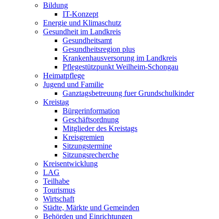
Bildung
IT-Konzept
Energie und Klimaschutz
Gesundheit im Landkreis
Gesundheitsamt
Gesundheitsregion plus
Krankenhausversorung im Landkreis
Pflegestützpunkt Weilheim-Schongau
Heimatpflege
Jugend und Familie
Ganztagsbetreuung fuer Grundschulkinder
Kreistag
Bürgerinformation
Geschäftsordnung
Mitglieder des Kreistags
Kreisgremien
Sitzungstermine
Sitzungsrecherche
Kreisentwicklung
LAG
Teilhabe
Tourismus
Wirtschaft
Städte, Märkte und Gemeinden
Behörden und Einrichtungen