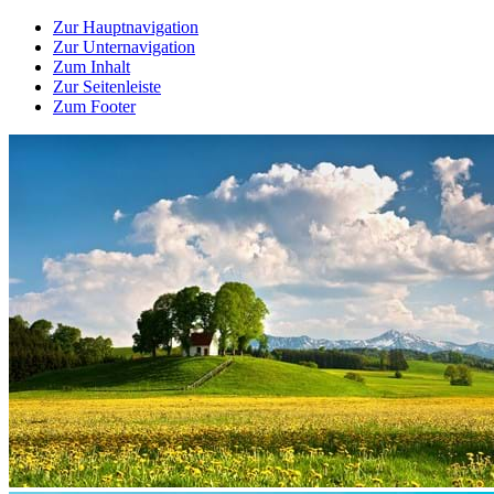
Zur Hauptnavigation
Zur Unternavigation
Zum Inhalt
Zur Seitenleiste
Zum Footer