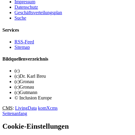
Impressum
Datenschutz
Geschäftsverteilungsplan
Suche
Services
RSS-Feed
Sitemap
Bildquellenverzeichnis
(c)
(c)Dr. Karl Breu
(c)Gronau
(c)Gronau
(c)Gutmann
© Inclusion Europe
CMS
:
LivingData
komXcms
Seitenanfang
Cookie-Einstellungen