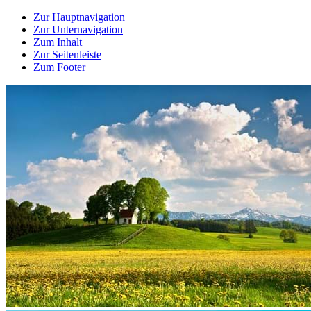
Zur Hauptnavigation
Zur Unternavigation
Zum Inhalt
Zur Seitenleiste
Zum Footer