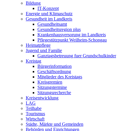
Bildung
IT-Konzept
Energie und Klimaschutz
Gesundheit im Landkreis
Gesundheitsamt
Gesundheitsregion plus
Krankenhausversorung im Landkreis
Pflegestützpunkt Weilheim-Schongau
Heimatpflege
Jugend und Familie
Ganztagsbetreuung fuer Grundschulkinder
Kreistag
Bürgerinformation
Geschäftsordnung
Mitglieder des Kreistags
Kreisgremien
Sitzungstermine
Sitzungsrecherche
Kreisentwicklung
LAG
Teilhabe
Tourismus
Wirtschaft
Städte, Märkte und Gemeinden
Behörden und Einrichtungen